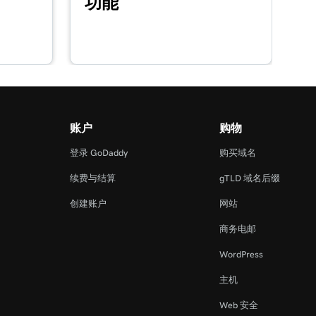
功能
账户
购物
登录 GoDaddy
购买域名
续费与结算
gTLD 域名后缀
创建账户
网站
商务电邮
WordPress
主机
Web 安全