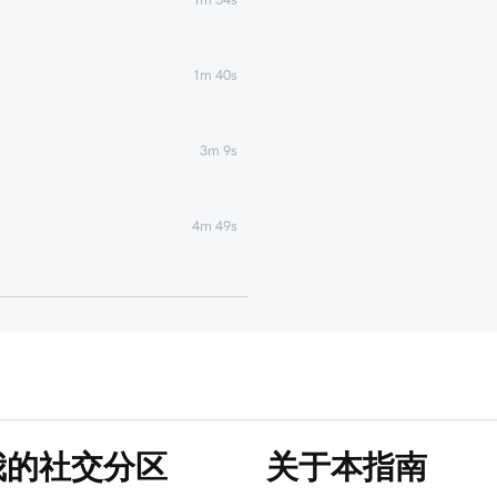
1m 40s
3m 9s
4m 49s
1m 51s
1m 25s
5m 19s
我的社交分区
关于本指南