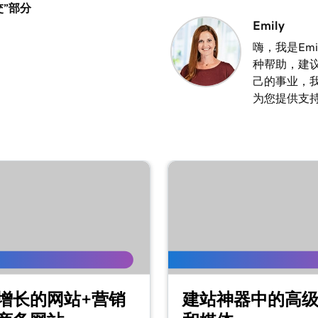
”部分
3m 8s
Emily
嗨，我是Emi
种帮助，建
2m 23s
己的事业，
为您提供支
2m 18s
2m 15s
2m 30s
1m 54s
增长的网站+营销
建站神器中的高
3m 22s
媒体