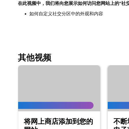
在此视频中，我们将向您展示如何访问您网站上的“社交
第 9 课（共 23 课）
编辑页眉中的视觉元素
如何自定义社交分区中的外观和内容
第 10 课（共 23 课）
编辑建站神器+营销标题中的文本
第 11 课（共 23 课）
向我的网站添加促销横幅
其他视频
第 12 课（共 23 课）
编辑网站标题中的操作按钮
第 13 课（共 23 课）
向建站神器+营销中的页眉添加徽标
第 14 课（共 23 课）
在建站神器+营销中将视频用作我的封面媒体
将网上商店添加到您的
不断
第 15 课（共 23 课）
在建站神器+营销中将幻灯片放映作为我的封面