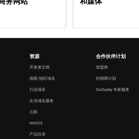
商务网站
和媒体
2m 44s
2m 56s
资源
合作伙伴计划
1m 57s
开发者文档
加盟商
国家/地区域名
经销商计划
2m 56s
行业域名
GoDaddy 专家服务
企业域名服务
1m 23s
云邮
54s
WHOIS
产品目录