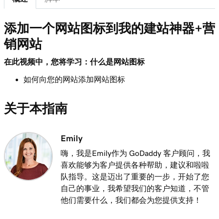
第 7 课（共 21 课）
1m 1s
添加可下载的文件
添加一个网站图标到我的建站神器+营
销网站
第 8 课（共 21 课）
1m 6s
在您的网站中添加博客
在此视频中，您将学习：什么是网站图标
第 9 课（共 21 课）
如何向您的网站添加网站图标
2m 25s
将客户评论添加到我的网站
关于本指南
第 10 课（共 21 课）
2m 20s
将Google日历添加到您的网站
Emily
第 11 课（共 21 课）
1m 15s
嗨，我是Emily作为 GoDaddy 客户顾问，我
在我的网站上共享Outlook日历
喜欢能够为客户提供各种帮助，建议和啦啦
队指导。这是迈出了重要的一步，开始了您
第 12 课（共 21 课）
3m 1s
自己的事业，我希望我们的客户知道，不管
添加一个菜单到我的建站神器+营销网站
他们需要什么，我们都会为您提供支持！
第 13 课（共 21 课）
1m 24s