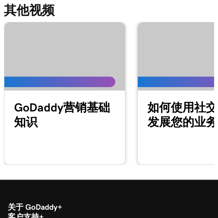
添加餐厅预订
其他视频
第 14 课（共 21 课）
1m 38s
添加在线订单
第 15 课（共 21 课）
1m 36s
在建站神器+营销中添加价目表
第 16 课（共 21 课）
5m 59s
添加在线预约分区
GoDaddy营销基础
如何使用社交
知识
发展您的业务
第 17 课（共 21 课）
1m 1s
在建站神器+营销中启用在线预约付款
第 18 课（共 21 课）
1m 39s
将预约同步到我的日历
第 19 课（共 21 课）
2m 55s
Google Smart Campaign概述
关于 GoDaddy
客户支持