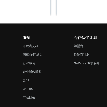
5m 59s
1m 1s
资源
合作伙伴计划
1m 39s
开发者文档
加盟商
国家/地区域名
经销商计划
2m 55s
行业域名
GoDaddy 专家服务
企业域名服务
3m 16s
云邮
WHOIS
3m 40s
产品目录