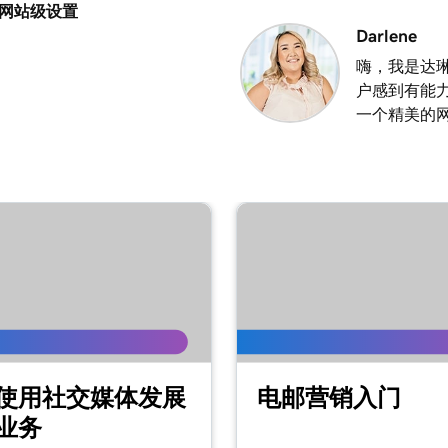
网站级设置
2m 25s
Darlene
嗨，我是达琳
户感到有能
2m 20s
一个精美的
1m 15s
3m 1s
1m 24s
1m 38s
使用社交媒体发展
电邮营销入门
业务
1m 36s