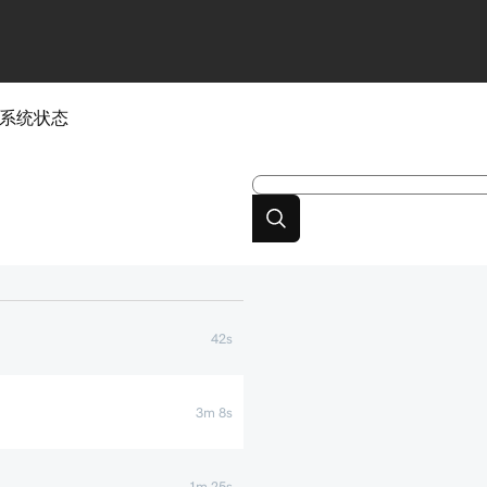
系统状态
42s
3m 8s
1m 25s