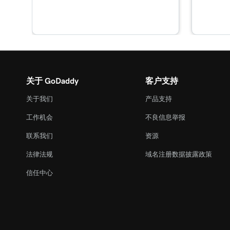
第 16 课（共 21 课）
添加在线预约分区
第 17 课（共 21 课）
在建站神器+营销中启用在线预约付款
关于 GoDaddy
客户支持
第 18 课（共 21 课）
关于我们
产品支持
将预约同步到我的日历
工作机会
不良信息举报
第 19 课（共 21 课）
联系我们
资源
Google Smart Campaign概述
法律法规
域名注册数据披露政策
第 20 课（共 21 课）
信任中心
在建站神器+营销中创建我的Google Smart活动
第 21 课（共 21 课）
将GoDaddy对话连接到我的网站