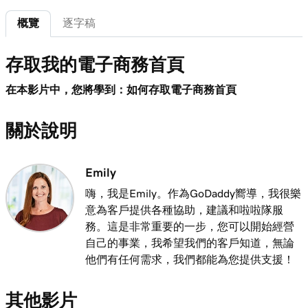
概覽
逐字稿
第 7 課 (共 20 課)
3m
探索GoDaddy付款中心
存取我的電子商務首頁
第 8 課 (共 20 課)
1m 16s
在GoDaddy付款管理中管理付款
在本影片中，您將學到：如何存取電子商務首頁
第 9 課 (共 20 課)
1m 36s
關於說明
了解我的當天關閉時間
第 10 課 (共 20 課)
Emily
1m 41s
什麼是退款？
嗨，我是Emily。作為GoDaddy嚮導，我很樂
意為客戶提供各種協助，建議和啦啦隊服
第 11 課 (共 20 課)
1m 6s
務。這是非常重要的一步，您可以開始經營
使用GoDaddy付款給我的客戶退款
自己的事業，我希望我們的客戶知道，無論
第 12 課 (共 20 課)
他們有任何需求，我們都能為您提供支援！
1m 28s
為什麼我會有暫停付款？
其他影片
第 13 課 (共 20 課)