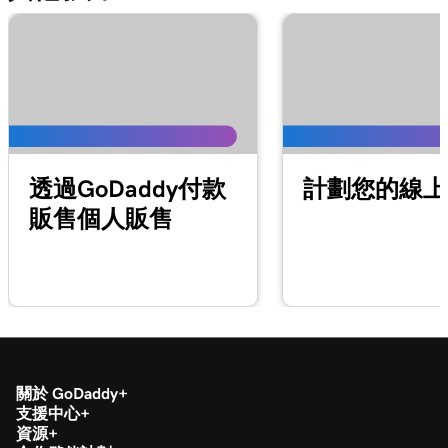
2m 42s
什麼是線上付款連結？
第 14 課 (共 20 課)
1m 58s
建立並分享線上付款連結
第 15 課 (共 20 課)
1m 24s
管理和編輯線上付款連結
透過GoDaddy付款
計劃您的線上
第 16 課 (共 20 課)
2m 4s
販售個人販售
將我的網域連接至線上付款連結
第 17 課 (共 20 課)
1m 33s
什麼是虛擬終端？
第 18 課 (共 20 課)
49s
使用我的虛擬終端處理付款
關於 GoDaddy
第 19 課 (共 20 課)
支援中心
1m 30s
在稅務中心下載我的1099-K表單
資源