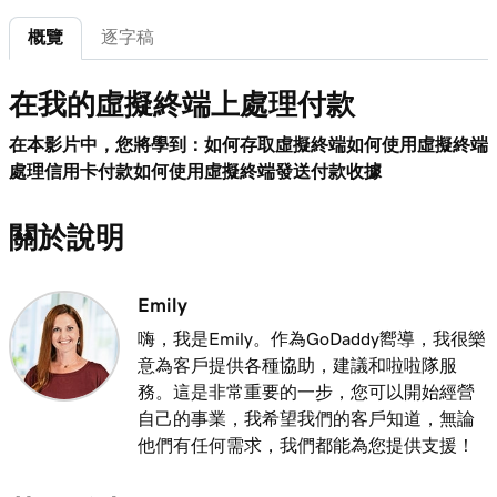
概覽
逐字稿
第 7 課 (共 20 課)
3m
探索GoDaddy付款中心
在我的虛擬終端上處理付款
第 8 課 (共 20 課)
1m 16s
在GoDaddy付款管理中管理付款
在本影片中，您將學到：如何存取虛擬終端如何使用虛擬終端
處理信用卡付款如何使用虛擬終端發送付款收據
第 9 課 (共 20 課)
1m 36s
了解我的當天關閉時間
關於說明
第 10 課 (共 20 課)
1m 41s
什麼是退款？
Emily
嗨，我是Emily。作為GoDaddy嚮導，我很樂
第 11 課 (共 20 課)
1m 6s
意為客戶提供各種協助，建議和啦啦隊服
使用GoDaddy付款給我的客戶退款
務。這是非常重要的一步，您可以開始經營
第 12 課 (共 20 課)
自己的事業，我希望我們的客戶知道，無論
1m 28s
為什麼我會有暫停付款？
他們有任何需求，我們都能為您提供支援！
第 13 課 (共 20 課)