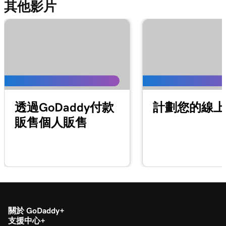
2m 42s
其他影片
什麼是線上付款連結？
第 14 課 (共 20 課)
1m 58s
建立並分享線上付款連結
第 15 課 (共 20 課)
1m 24s
管理和編輯線上付款連結
第 16 課 (共 20 課)
透過GoDaddy付款
計劃您的線上
2m 4s
將我的網域連接至線上付款連結
販售個人販售
第 17 課 (共 20 課)
1m 33s
什麼是虛擬終端？
第 18 課 (共 20 課)
49s
使用我的虛擬終端處理付款
第 19 課 (共 20 課)
1m 30s
關於 GoDaddy
在稅務中心下載我的1099-K表單
支援中心