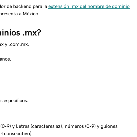
dor de backend para la
extensión .mx del nombre de dominio
presenta a México.
inios .mx?
mx y .com.mx.
canos.
s específicos.
(0-9) y Letras (caracteres az), números (0-9) y guiones
el consecutivo)