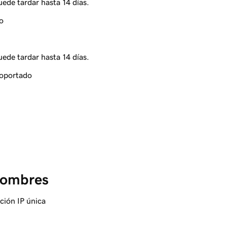
ede tardar hasta 14 días.
o
ede tardar hasta 14 días.
oportado
 nombres
ción IP única