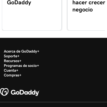
GoDaddy
hacer crecer 
Lección 17 (de 21)
negocio
Habilitar pagos de citas en línea en Sitios web
1m 1s
+ Marketing
Lección 18 (de 21)
1m 39s
Sincronizar citas con mi calendario
Lección 19 (de 21)
2m 55s
Acerca de GoDaddy
Resumen de la campaña de Google Smart
Soporte
Recursos
Lección 20 (de 21)
Programas de socio
Crear mi campaña Google Smart en Páginas
3m 16s
Cuenta
Web + Marketing
Compras
Lección 21 (de 21)
Conectar Conversaciones de GoDaddy a mi
3m 40s
sitio web