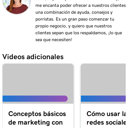
Lección 11 (de 21)
me encanta poder ofrecer a nuestros clientes
Compartir mi calendario de Outlook en mi
1m 15s
una combinación de ayuda, consejos y
sitio web
porristas. Es un gran paso comenzar tu
propio negocio, y quiero que nuestros
Lección 12 (de 21)
clientes sepan que los respaldamos, ¡lo que
Agregar un menú a mi sitio de Páginas Web +
3m 1s
sea que necesiten!
Marketing
Lección 13 (de 21)
Videos adicionales
1m 24s
Agregar reservas de restaurantes
Lección 14 (de 21)
1m 38s
Agregar pedidos en línea
Lección 15 (de 21)
Agregar una lista de precios en Páginas Web
1m 36s
+ Marketing
Conceptos básicos
Cómo usar la
Lección 16 (de 21)
de marketing con
redes sociale
5m 59s
Agregar una sección de citas en línea