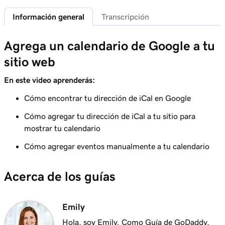
1m 29s
Agregar una política de privacidad
Información general
Transcripción
Lección 6 (de 21)
Agrega un calendario de Google a tu
Agregar un favicon a mi sitio Websites +
1m 4s
Marketing
sitio web
Lección 7 (de 21)
En este video aprenderás:
1m 1s
Agregar archivos descargables
Cómo encontrar tu dirección de iCal en Google
Lección 8 (de 21)
Cómo agregar tu dirección de iCal a tu sitio para
1m 6s
Agregar un blog a tu sitio web
mostrar tu calendario
Lección 9 (de 21)
Cómo agregar eventos manualmente a tu calendario
2m 25s
Agregar reseñas de clientes a mi sitio web
Acerca de los guías
Lección 10 (de 21)
Agrega un calendario de Google a tu sitio
2m 20s
web
Emily
Hola, soy Emily. Como Guía de GoDaddy,