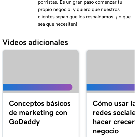
Lección 11 (de 21)
porristas. Es un gran paso comenzar tu
Compartir mi calendario de Outlook en mi
1m 15s
propio negocio, y quiero que nuestros
sitio web
clientes sepan que los respaldamos, ¡lo que
sea que necesiten!
Lección 12 (de 21)
Agregar un menú a mi sitio de Páginas Web +
3m 1s
Videos adicionales
Marketing
Lección 13 (de 21)
1m 24s
Agregar reservas de restaurantes
Lección 14 (de 21)
1m 38s
Agregar pedidos en línea
Lección 15 (de 21)
Conceptos básicos
Cómo usar la
Agregar una lista de precios en Páginas Web
1m 36s
de marketing con
redes sociale
+ Marketing
GoDaddy
hacer crecer 
Lección 16 (de 21)
negocio
5m 59s
Agregar una sección de citas en línea