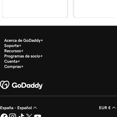
Lección 17 (de 21)
Habilitar pagos de citas en línea en Sitios web
1m 1s
+ Marketing
Lección 18 (de 21)
1m 39s
Sincronizar citas con mi calendario
Acerca de GoDaddy
Soporte
Recursos
Lección 19 (de 21)
2m 55s
Programas de socio
Resumen de la campaña de Google Smart
Cuenta
Compras
Lección 20 (de 21)
Crear mi campaña Google Smart en Páginas
3m 16s
Web + Marketing
Lección 21 (de 21)
Conectar Conversaciones de GoDaddy a mi
3m 40s
sitio web
España - Español
EUR €