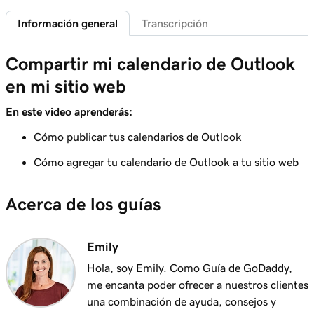
1m 29s
Agregar una política de privacidad
Información general
Transcripción
Lección 6 (de 21)
Compartir mi calendario de Outlook
Agregar un favicon a mi sitio Websites +
1m 4s
Marketing
en mi sitio web
Lección 7 (de 21)
En este video aprenderás:
1m 1s
Agregar archivos descargables
Cómo publicar tus calendarios de Outlook
Lección 8 (de 21)
Cómo agregar tu calendario de Outlook a tu sitio web
1m 6s
Agregar un blog a tu sitio web
Acerca de los guías
Lección 9 (de 21)
2m 25s
Agregar reseñas de clientes a mi sitio web
Emily
Lección 10 (de 21)
Agrega un calendario de Google a tu sitio
Hola, soy Emily. Como Guía de GoDaddy,
2m 20s
web
me encanta poder ofrecer a nuestros clientes
una combinación de ayuda, consejos y