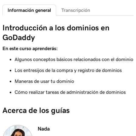
Lección 6 (de 25)
2m 4s
Información general
Transcripción
¿Qué es un subdominio?
Lección 7 (de 25)
Introducción a los dominios en
Los mejores consejos para elegir un gran
2m 43s
GoDaddy
dominio
En este curso aprenderás:
Lección 8 (de 25)
Algunos conceptos básicos relacionados con el dominio
¿Cómo se determina la propiedad del
3m 1s
dominio?
Los entresijos de la compra y registro de dominios
Lección 9 (de 25)
Maneras de usar tu dominio
1m 50s
¿Qué es un dominio premium?
Cómo realizar tareas de administración de dominios
Lección 10 (de 25)
2m 35s
Acerca de los guías
Registra un dominio en GoDaddy
Lección 11 (de 25)
4m 12s
Nada
Qué hacer si el dominio que quiero es tomado