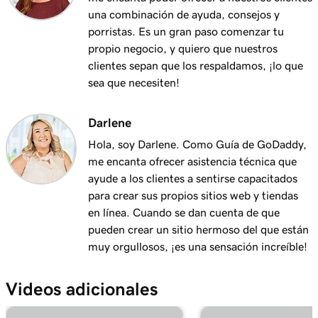
Reenviar mi dominio
una combinación de ayuda, consejos y
porristas. Es un gran paso comenzar tu
Lección 18 (de 25)
propio negocio, y quiero que nuestros
¿Deberías usar el reenvío o el reenvío con
2m 51s
clientes sepan que los respaldamos, ¡lo que
enmascaramiento?
sea que necesiten!
Lección 19 (de 25)
2m 30s
Organizar mi portafolio de dominios
Darlene
Hola, soy Darlene. Como Guía de GoDaddy,
Lección 20 (de 25)
me encanta ofrecer asistencia técnica que
4m 30s
Administrar permisos de dominio
ayude a los clientes a sentirse capacitados
para crear sus propios sitios web y tiendas
Lección 21 (de 25)
en línea. Cuando se dan cuenta de que
Actualizar la información de contacto de mi
1m 5s
pueden crear un sitio hermoso del que están
dominio
muy orgullosos, ¡es una sensación increíble!
Lección 22 (de 25)
Administrar mis renovaciones de dominio y
2m 44s
Videos adicionales
prevenir su vencimiento