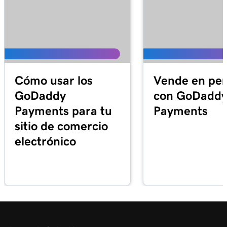
Lección 23 (de 25)
58s
Cambiar los servidores de nombres de dominio
Lección 24 (de 25)
4m 14s
Cómo vender tu dominio de GoDaddy
Lección 25 (de 25)
Cómo usar los
Vende en pe
2m 21s
Transferir mi dominio a GoDaddy
GoDaddy
con GoDadd
Payments para tu
Payments
sitio de comercio
electrónico