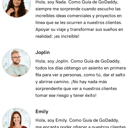
Hola, soy Nada. Como Guía de GoDaddy,
Lección 12 (de 25)
siempre me sorprende cuando escucho las
¿Qué es el servicio de gestor de dominios de
1m 58s
increíbles ideas comerciales y proyectos en
GoDaddy?
línea que se les ocurren a nuestros clientes.
Apoyar su viaje y transformar sus sueños en
Lección 13 (de 25)
realidad: ¡es increíble!
2m 9s
Usando mi dominio para mi negocio
Lección 14 (de 25)
Joplin
Conectar un dominio a mi sitio Websites +
1m 25s
Hola, soy Joplin. Como Guía de GoDaddy,
Marketing
todos los días obtengo un asiento en primera
fila para ver a personas, como tú, dar el salto
Lección 15 (de 25)
y abrirse camino. ¡No hay nada más
Conecta tu dominio a un sitio web de Hosting
1m 46s
sorprendente que ver a nuestros clientes
administrado para WordPress
tomar ese riesgo y tener éxito!
Lección 16 (de 25)
1m 41s
Emily
¿Debo usar un redireccionamiento 301 o 302?
Hola, soy Emily. Como Guía de GoDaddy,
Lección 17 (de 25)
me encanta poder ofrecer a nuestros clientes
2m 49s