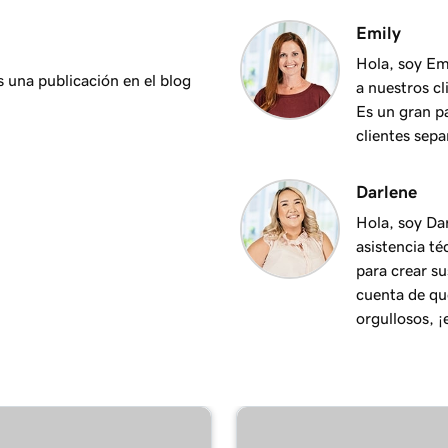
3m 24s
Emily
áginas Web + Marketing
Hola, soy Em
s una publicación en el blog
a nuestros c
2m 34s
res
Es un gran p
clientes sepa
Darlene
Hola, soy Da
asistencia té
para crear su
cuenta de qu
orgullosos, ¡