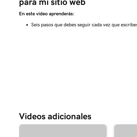
para mi sitio web
Lección 9 (de 10)
Crear una publicación de blog en mi sitio de P
En este video aprenderás:
Seis pasos que debes seguir cada vez que escribe
Lección 10 (de 10)
Enviar mis publicaciones de blog a los suscripto
Videos adicionales