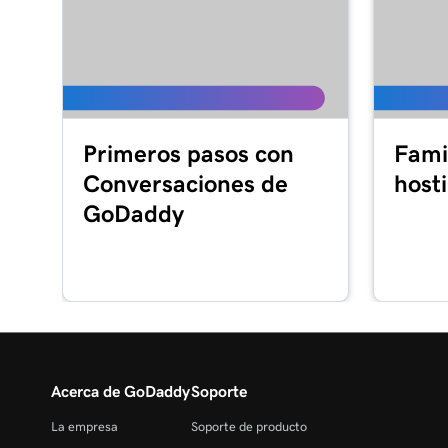
Primeros pasos con
Famil
Conversaciones de
host
GoDaddy
Acerca de GoDaddy
Soporte
La empresa
Soporte de producto