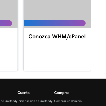
Conozca WHM/cPanel
Cuenta
Compras
s de GoDaddy
Iniciar sesión en GoDaddy
Comprar un dominio