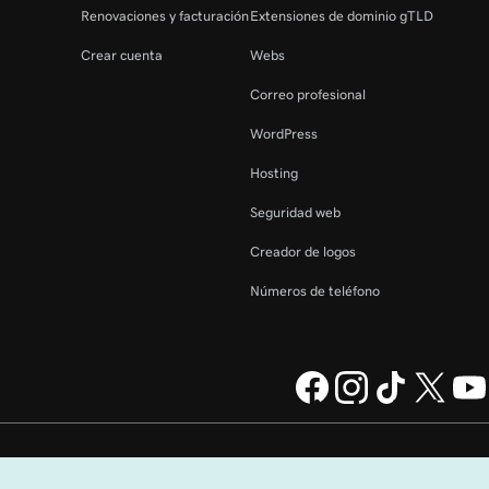
Renovaciones y facturación
Extensiones de dominio gTLD
Crear cuenta
Webs
Correo profesional
WordPress
Hosting
Seguridad web
Creador de logos
Números de teléfono
GoDaddy Operating Company,
Información legal
Política de privacidad
Cookies