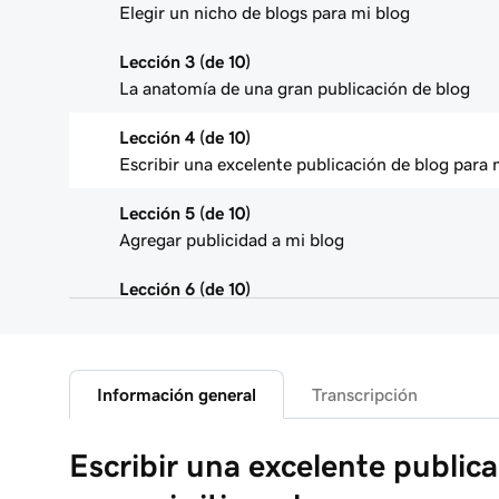
Elegir un nicho de blogs para mi blog
Lección 3 (de 10)
La anatomía de una gran publicación de blog
Lección 4 (de 10)
Escribir una excelente publicación de blog para 
Lección 5 (de 10)
Agregar publicidad a mi blog
Lección 6 (de 10)
Usar marketing de afiliados
Lección 7 (de 10)
Agregar un botón de donación a mi blog
Información general
Transcripción
Lección 8 (de 10)
Escribir una excelente public
Agregar un blog a tu sitio web