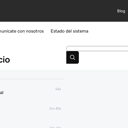
Blog
unícate con nosotros
Estado del sistema
cio
54s
al
2m 40s
2m 14s