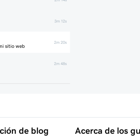
3m 12s
2m 20s
mi sitio web
2m 48s
2m 22s
1m 58s
1m 6s
ación de blog
Acerca de los gu