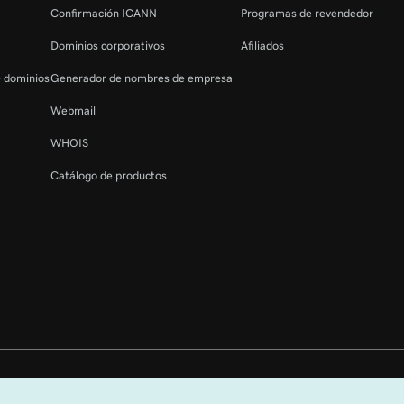
Confirmación ICANN
Programas de revendedor
Dominios corporativos
Afiliados
e dominios
Generador de nombres de empresa
Webmail
WHOIS
Catálogo de productos
os reservados. La marca denominativa GoDaddy es una marca registrada de 