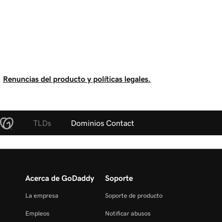
Renuncias del producto y políticas legales.
TLDs
Dominios Contact
Acerca de GoDaddy
Soporte
La empresa
Soporte de producto
Empleos
Notificar abusos