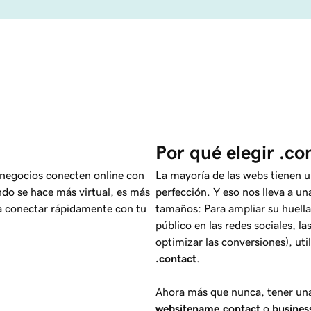
Por qué elegir .co
s negocios conecten online con
La mayoría de las webs tienen 
ndo se hace más virtual, es más
perfección. Y eso nos lleva a u
a conectar rápidamente con tu
tamaños: Para ampliar su huella 
público en las redes sociales, 
optimizar las conversiones), ut
.contact
.
Ahora más que nunca, tener una p
websitename
.contact
o
busine