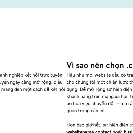
Vì sao nên chọn .c
anh nghiệp kết nối trực tuyến
Hầu như mọi website đều có tra
 tuyến ngày càng mở rộng, điều
cho chúng tôi một chiến lược 
 mang đến một cách để kết nối
dụng: Để mở rộng sự hiện diện
khách hàng trên mạng xã hội, t
ưu hóa việc chuyển đổi — có r
quan trọng cần có.
Hơn bao giờ hết, sự hiện diện 
websitename
.contact
hoặc
bus