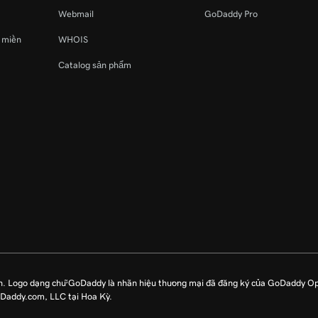
Webmail
GoDaddy Pro
ý miền
WHOIS
Catalog sản phẩm
n. Logo dạng chữ GoDaddy là nhãn hiệu thương mại đã đăng ký của GoDaddy O
oDaddy.com, LLC tại Hoa Kỳ.