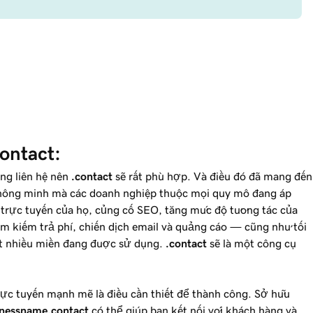
ontact:
ng liên hệ nên
.contact
sẽ rất phù hợp. Và điều đó đã mang đến
thông minh mà các doanh nghiệp thuộc mọi quy mô đang áp
 trực tuyến của họ, củng cố SEO, tăng mức độ tương tác của
ìm kiếm trả phí, chiến dịch email và quảng cáo — cũng như tối
ất nhiều miền đang được sử dụng.
.contact
sẽ là một công cụ
trực tuyến mạnh mẽ là điều cần thiết để thành công. Sở hữu
inessname
.contact
có thể giúp bạn kết nối với khách hàng và