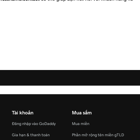
Tài khoản
Mua sắm
Đăng nhập vào GoDaddy
Mua miền
Gia hạn & thanh toán
Phần mở rộng tên miền gTLD