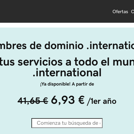
Ofertas
C
bres de dominio .internati
tus servicios a todo el mu
.international
¡Ya disponible! A partir de
6,93 €
41,65 €
/1er año