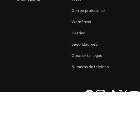
Correo profesional
WordPress
Hosting
Seguridad web
Creador de logos
Números de teléfono
GoDaddy Operating Company,
Información legal
Política de privacidad
Cookies
No vender mi información personal