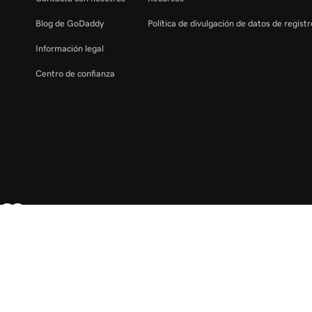
Blog de GoDaddy
Política de divulgación de datos de regist
Información legal
Centro de confianza
España - Español
EUR €
Copyright © 1999 - 2026 GoDaddy Operating Company, LLC. Todos los derech
LLC en los EE. UU. y otros países. El logo "GO" es una marca registrada de G
El uso de esta web está sujeto a las condiciones de uso indicadas. Al utilizar e