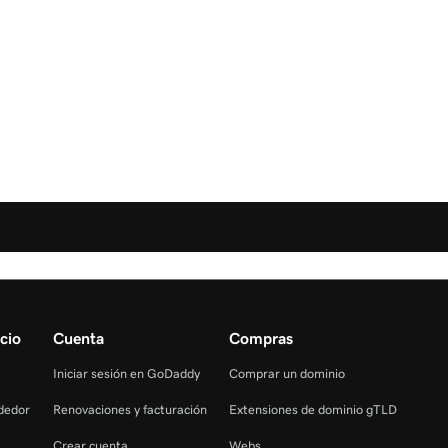
cio
Cuenta
Compras
Iniciar sesión en GoDaddy
Comprar un dominio
dedor
Renovaciones y facturación
Extensiones de dominio gTLD
Crear cuenta
Webs