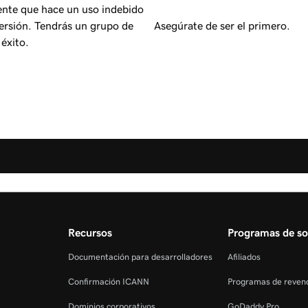
ente que hace un uso indebido
ersión. Tendrás un grupo de
Asegúrate de ser el primero.
éxito.
Recursos
Programas de so
Documentación para desarrolladores
Afiliados
Confirmación ICANN
Programas de reven
Dominios corporativos
GoDaddy Pro