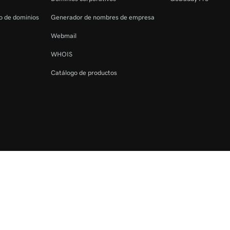
ro de dominios
Generador de nombres de empresa
Webmail
WHOIS
Catálogo de productos
os reservados. La marca denominativa GoDaddy es una marca registrada de 
oDaddy.com, LLC en los EE. UU.
sta web, aceptas cumplir con nuestra
Política corporativa
.