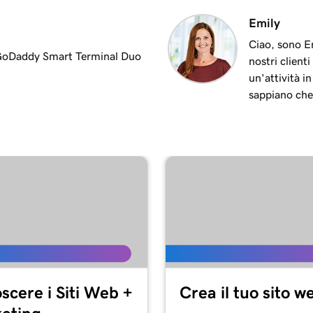
2m 9s
Emily
l Duo
Ciao, sono Em
n GoDaddy Smart Terminal Duo
nostri client
1m 16s
inal Duo
un'attività i
sappiano che
1m 8s
1m 9s
1m 19s
te
1m 22s
scere i Siti Web +
Crea il tuo sito w
57s
rminal Duo