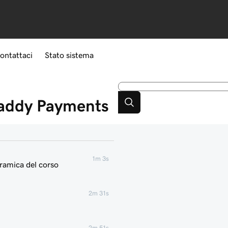
ontattaci
Stato sistema
Daddy Payments
1m 3s
ramica del corso
2m 31s
2m 51s