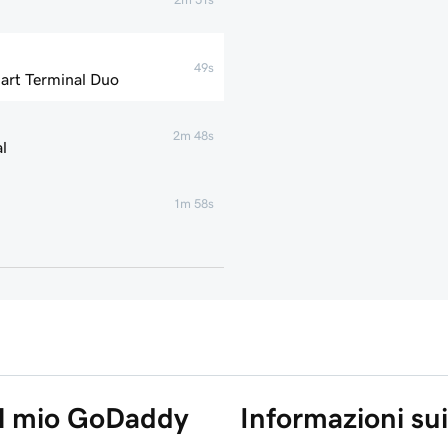
49s
mart Terminal Duo
2m 48s
l
1m 58s
2m 7s
2m 21s
1m 59s
nel mio GoDaddy
Informazioni sui