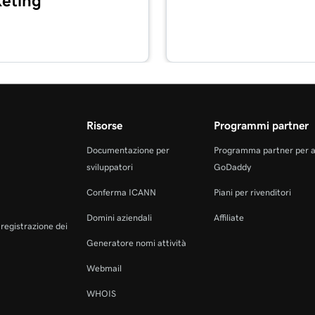
eting
4m
y
2m 3s
 il lettore di carte
Risorse
Programmi partner
mia app GoDaddy
1m 7s
Documentazione per
Programma partner per 
sviluppatori
GoDaddy
Conferma ICANN
Piani per rivenditori
1m 24s
QR
Domini aziendali
Affiliate
a registrazione dei
Generatore nomi attività
1m 12s
 registrazione
Webmail
WHOIS