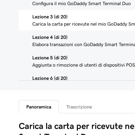
Configura il mio GoDaddy Smart Terminal Duo
Lezione 3 (di 20)
Carica la carta per ricevute nel mio GoDaddy S
Lezione 4 (di 20)
Elabora transazioni con GoDaddy Smart Termina
Lezione 5 (di 20)
Aggiunta o rimozione di utenti di dispositivi POS
Lezione 6 (di 20)
Personalizza le schermate dello Smart Terminal
Lezione 7 (di 20)
Personalizza le ricevute del mio negozio
Panoramica
Trascrizione
Lezione 8 (di 20)
Carica la carta per ricevute 
Registrazione della panoramica dell'app