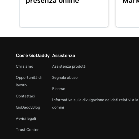
presenza online
Mark
Lezione 16 (di 20)
Configura il mio lettore di schede Poynt GoDadd
Lezione 17 (di 20)
Elaborare una transazione con carta di credito con
Cos'è GoDaddy
Assistenza
Lezione 18 (di 20)
Rimborsare o annullare una transazione nella 
Chi siamo
Assistenza prodotti
Commerce
Opportunità di
Segnala abuso
Lezione 19 (di 20)
lavoro
Risorse
Elabora una transazione utilizzando un codice 
Contattaci
Informativa sulla divulgazione dei dati relativi all
Lezione 20 (di 20)
GoDaddyBlog
domini
Aggiungi le immagini dei prodotti alla mia app di
Avvisi legali
Trust Center