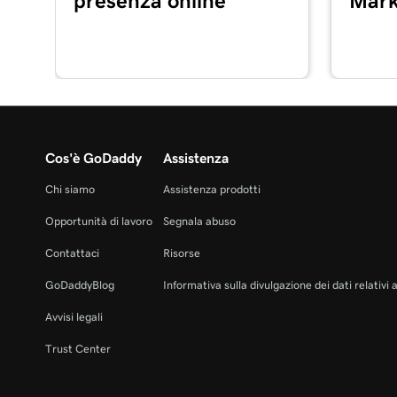
presenza online
Mark
Lezione 16 (di 20)
Configura il mio lettore di schede Poynt GoDadd
Lezione 17 (di 20)
Elaborare una transazione con carta di credito con
Cos'è GoDaddy
Assistenza
Lezione 18 (di 20)
Rimborsare o annullare una transazione nella 
Chi siamo
Assistenza prodotti
Commerce
Opportunità di lavoro
Segnala abuso
Lezione 19 (di 20)
Contattaci
Risorse
Elabora una transazione utilizzando un codice 
GoDaddyBlog
Informativa sulla divulgazione dei dati relativi 
Lezione 20 (di 20)
Avvisi legali
Aggiungi le immagini dei prodotti alla mia app di
Trust Center