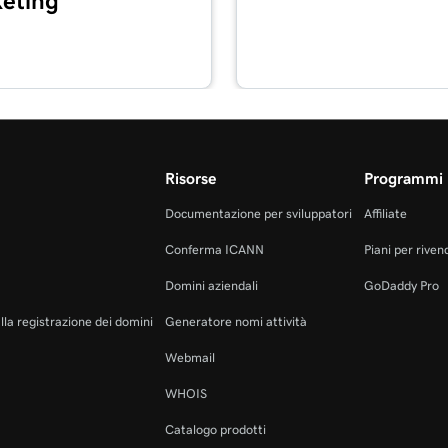
eting
4m
y
2m 3s
 il lettore di carte
Risorse
Programmi 
mia app GoDaddy
1m 7s
Documentazione per sviluppatori
Affiliate
Conferma ICANN
Piani per rivend
1m 24s
Domini aziendali
GoDaddy Pro
QR
alla registrazione dei domini
Generatore nomi attività
1m 12s
Webmail
 registrazione
WHOIS
Catalogo prodotti