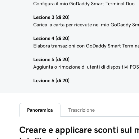
Configura il mio GoDaddy Smart Terminal Duo
Lezione 3 (di 20)
Carica la carta per ricevute nel mio GoDaddy S
Lezione 4 (di 20)
Elabora transazioni con GoDaddy Smart Termina
Lezione 5 (di 20)
Aggiunta o rimozione di utenti di dispositivi POS
Lezione 6 (di 20)
Personalizza le schermate dello Smart Terminal
Lezione 7 (di 20)
Personalizza le ricevute del mio negozio
Panoramica
Trascrizione
Lezione 8 (di 20)
Creare e applicare sconti sul 
Registrazione della panoramica dell'app