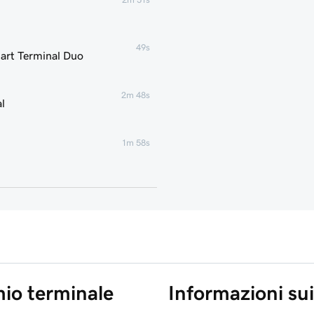
49s
mart Terminal Duo
2m 48s
l
1m 58s
2m 7s
2m 21s
1m 59s
mio terminale
Informazioni sui