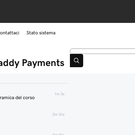
ontattaci
Stato sistema
Daddy Payments
1m 3s
ramica del corso
2m 31s
2m 51s