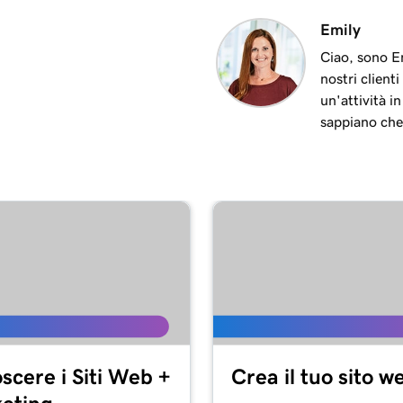
2m 9s
Emily
l Duo
Ciao, sono Em
nostri client
1m 16s
inal Duo
un'attività i
sappiano che
1m 8s
1m 9s
1m 19s
te
1m 22s
scere i Siti Web +
Crea il tuo sito w
57s
rminal Duo