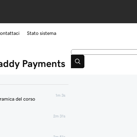
ontattaci
Stato sistema
Daddy Payments
1m 3s
ramica del corso
2m 31s
2m 51s