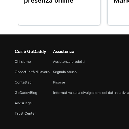
presenza online
Mark
Lezione 16 (di 20)
Configura il mio lettore di schede Poynt GoDadd
Lezione 17 (di 20)
Elaborare una transazione con carta di credito con
Cos'è GoDaddy
Assistenza
Lezione 18 (di 20)
Rimborsare o annullare una transazione nella 
Chi siamo
Assistenza prodotti
Commerce
Opportunità di lavoro
Segnala abuso
Lezione 19 (di 20)
Contattaci
Risorse
Elabora una transazione utilizzando un codice 
GoDaddyBlog
Informativa sulla divulgazione dei dati relativi 
Lezione 20 (di 20)
Avvisi legali
Aggiungi le immagini dei prodotti alla mia app di
Trust Center