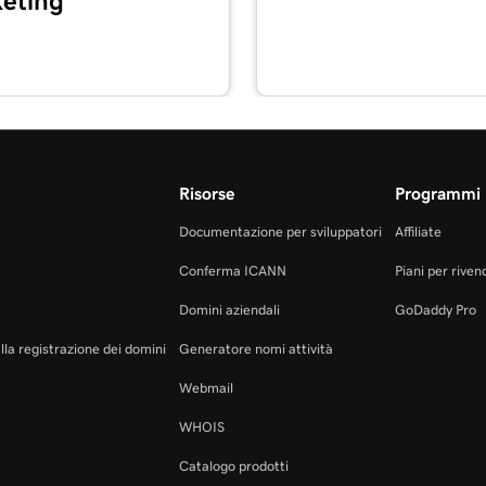
eting
4m
y
2m 3s
 il lettore di carte
Risorse
Programmi 
mia app GoDaddy
1m 7s
Documentazione per sviluppatori
Affiliate
Conferma ICANN
Piani per rivend
1m 24s
Domini aziendali
GoDaddy Pro
QR
alla registrazione dei domini
Generatore nomi attività
1m 12s
Webmail
 registrazione
WHOIS
Catalogo prodotti