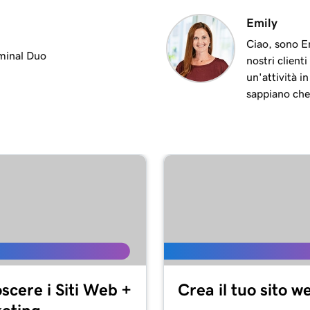
2m 9s
Emily
l Duo
Ciao, sono Em
minal Duo
nostri client
1m 16s
inal Duo
un'attività i
sappiano che
1m 8s
1m 9s
1m 19s
te
1m 22s
scere i Siti Web +
Crea il tuo sito w
57s
rminal Duo