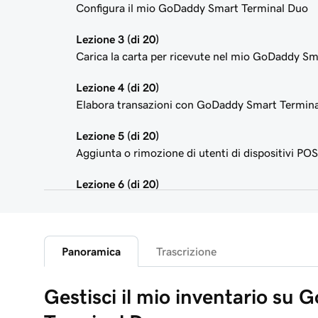
Configura il mio GoDaddy Smart Terminal Duo
Lezione 3 (di 20)
Carica la carta per ricevute nel mio GoDaddy S
Lezione 4 (di 20)
Elabora transazioni con GoDaddy Smart Termina
Lezione 5 (di 20)
Aggiunta o rimozione di utenti di dispositivi POS
Lezione 6 (di 20)
Personalizza le schermate dello Smart Terminal
Lezione 7 (di 20)
Personalizza le ricevute del mio negozio
Panoramica
Trascrizione
Lezione 8 (di 20)
Gestisci il mio inventario su
Registrazione della panoramica dell'app