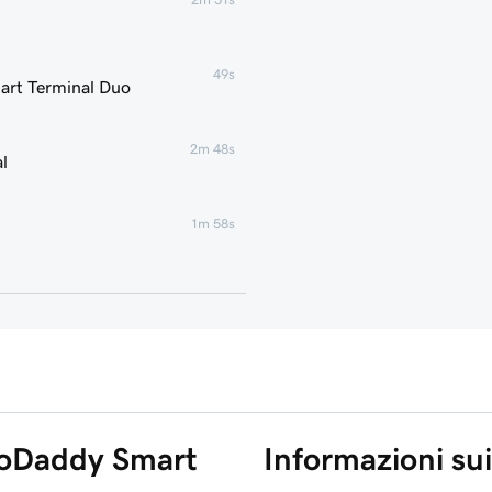
49s
mart Terminal Duo
2m 48s
l
1m 58s
2m 7s
2m 21s
1m 59s
 GoDaddy Smart
Informazioni sui