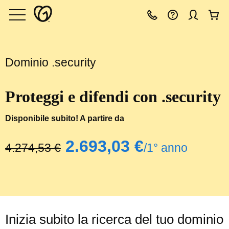
Dominio .security
Proteggi e difendi con .security
Disponibile subito! A partire da
‪2.693,03 €‬
‪4.274,53 €‬
/1° anno
Inizia subito la ricerca del tuo dominio