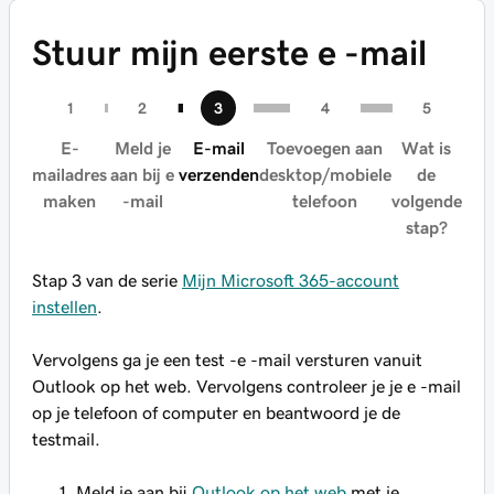
Stuur mijn eerste e -mail
E-
Meld je
E-mail
Toevoegen aan
Wat is
mailadres
aan bij e
verzenden
desktop/mobiele
de
maken
-mail
telefoon
volgende
stap?
Stap 3 van de serie
Mijn Microsoft 365-account
instellen
.
Vervolgens ga je een test -e -mail versturen vanuit
Outlook op het web. Vervolgens controleer je je e -mail
op je telefoon of computer en beantwoord je de
testmail.
Meld je aan bij
Outlook op het web
met je