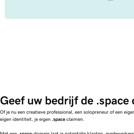
Geef uw bedrijf de .space 
Of je nu een creatieve professional, een solopreneur of een eigen
eigen identiteit, je eigen
.space
claimen.
Met een
.space
-domein laat je potentiële klanten, medewerkers 