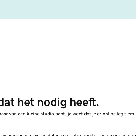
dat het nodig heeft.
aar van een kleine studio bent, je weet dat je er online legitiem
en werkgevers weten dat je echt iets voorstelt en creëer je mog