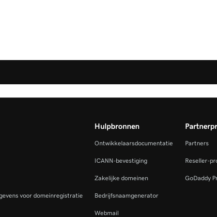
Hulpbronnen
Partnerp
Ontwikkelaarsdocumentatie
Partners
ICANN-bevestiging
Reseller-p
Zakelijke domeinen
GoDaddy P
gevens voor domeinregistratie
Bedrijfsnaamgenerator
Webmail