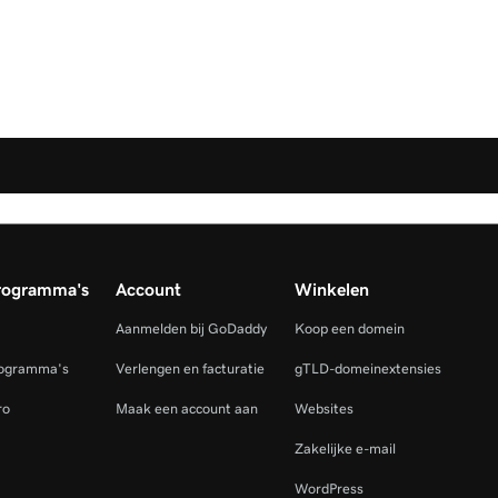
rogramma's
Account
Winkelen
Aanmelden bij GoDaddy
Koop een domein
rogramma's
Verlengen en facturatie
gTLD-domeinextensies
ro
Maak een account aan
Websites
Zakelijke e-mail
WordPress