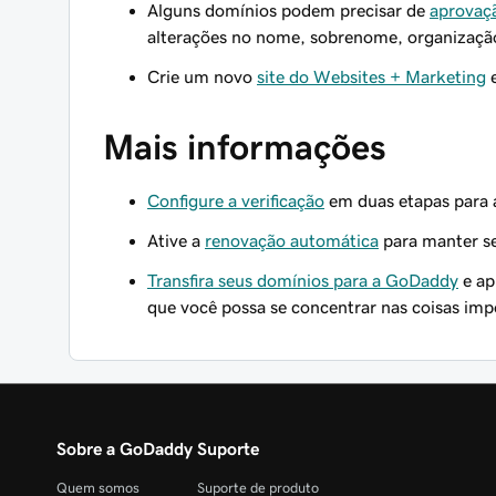
Alguns domínios podem precisar de
aprovaçã
alterações no nome, sobrenome, organização
Crie um novo
site do Websites + Marketing
e
Mais informações
Configure a verificação
em duas etapas para 
Ative a
renovação automática
para manter se
Transfira seus domínios para a GoDaddy
e ap
que você possa se concentrar nas coisas impo
Sobre a GoDaddy
Suporte
Quem somos
Suporte de produto