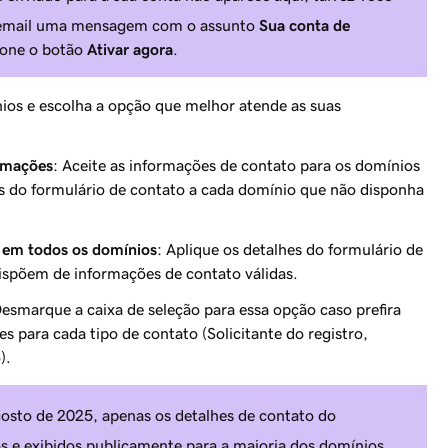
u email uma mensagem com o assunto
Sua conta de
ione o botão
Ativar agora
.
ios e escolha a opção que melhor atende as suas
ormações
: Aceite as informações de contato para os domínios
os do formulário de contato a cada domínio que não disponha
o em todos os domínios
: Aplique os detalhes do formulário de
ispõem de informações de contato válidas.
Desmarque a caixa de seleção para essa opção caso prefira
es para cada tipo de contato (Solicitante do registro,
).
gosto de 2025, apenas os detalhes de contato do
ios e exibidos publicamente para a maioria dos domínios,