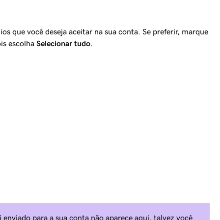
os que você deseja aceitar na sua conta. Se preferir, marque
is escolha
Selecionar tudo
.
i enviado para a sua conta não aparece aqui, talvez você