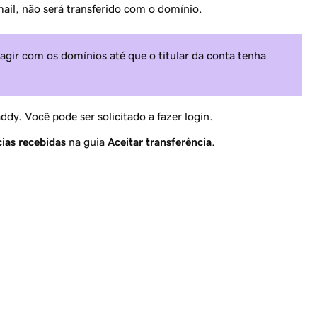
mail,
não
será transferido com o domínio.
gir com os domínios até que o titular da conta tenha
dy. Você pode ser solicitado a fazer login.
ias recebidas
na guia
Aceitar transferência
.