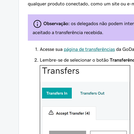
qualquer produto conectado, como um site ou e-
Observação:
os delegados não podem intera
aceitado a transferência recebida.
Acesse sua
página de transferências
da GoDad
Lembre-se de selecionar o botão
Transferênc