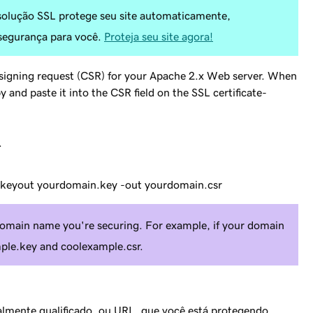
solução SSL protege seu site automaticamente,
 segurança para você.
Proteja seu site agora!
e signing request (CSR) for your Apache 2.x Web server. When
nd paste it into the CSR field on the SSL certificate-
.
:
-keyout
yourdomain
.key -out
yourdomain
.csr
omain name you're securing. For example, if your domain
ple
.key and
coolexample
.csr.
lmente qualificado, ou URL, que você está protegendo.