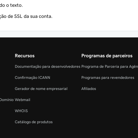
do o texto.
ção de SSL da sua conta.
Recursos
Programas de parceiros
Documentação para desenvolvedores
Programa de Parceria para Agê
Confirmação ICANN
Programas para revendedores
Gerador de nome empresarial
Afiliados
 Domínio
Webmail
WHOIS
Catálogo de produtos