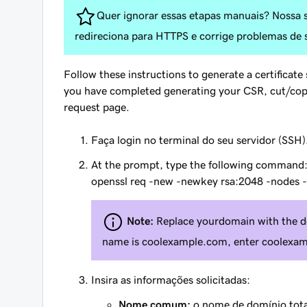
Quer ignorar essas etapas manuais? Nossa 
redireciona para HTTPS e corrige problemas de
Follow these instructions to generate a certificat
you have completed generating your CSR, cut/copy a
request page.
Faça login no terminal do seu servidor (SSH)
At the prompt, type the following command
openssl req -new -newkey rsa:2048 -nodes 
Note:
Replace
yourdomain
with the d
name is
coolexample.com
, enter
coolexam
Insira as informações solicitadas:
Nome comum:
o nome de domínio tota