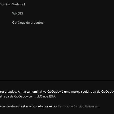
 Domínio
Webmail
WHOIS
Catálogo de produtos
SL?
 Certificado SSL
s reservados. A marca nominativa GoDaddy é uma marca registrada da GoDadd
istrada da GoDaddy.com, LLC nos EUA.
cê concorda em estar vinculado por estes
Termos de Serviço Universal
.