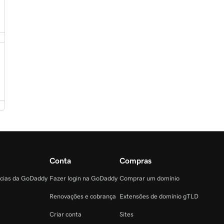
Conta
Compras
ncias da GoDaddy
Fazer login na GoDaddy
Comprar um domínio
Renovações e cobrança
Extensões de domínio gTLD
Criar conta
Sites