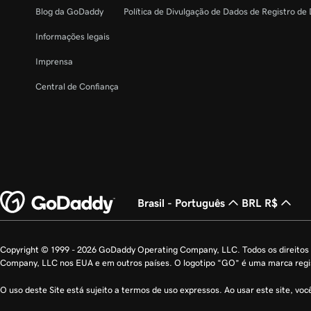
Blog da GoDaddy
Política de Divulgação de Dados de Registro de
Informações legais
Onde está minha chave privada?
Imprensa
Central de Confiança
E se eu notar um problema com um certificado S
Alterar o nome de domínio (nome comum) no meu
Brasil - Português
BRL R$
Copyright © 1999 - 2026 GoDaddy Operating Company, LLC. Todos os direito
Company, LLC nos EUA e em outros países. O logotipo “GO” é uma marca reg
O uso deste Site está sujeito a termos de uso expressos. Ao usar este site, vo