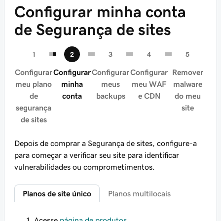
Configurar minha conta
de Segurança de sites
Configurar
Configurar
Configurar
Configurar
Remover
meu plano
minha
meus
meu WAF
malware
de
conta
backups
e CDN
do meu
segurança
site
de sites
Depois de comprar a Segurança de sites, configure-a
para começar a verificar seu site para identificar
vulnerabilidades ou comprometimentos.
Planos de site único
Planos multilocais
Acesse
página de produtos
.