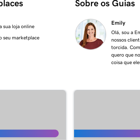
places
Sobre os Guias
2m 17s
Emily
sua loja online
Olá, sou a E
do seu marketplace
nossos clien
3m 15s
torcida. Com
quero que no
coisa que ele
3m 10s
3m 19s
g