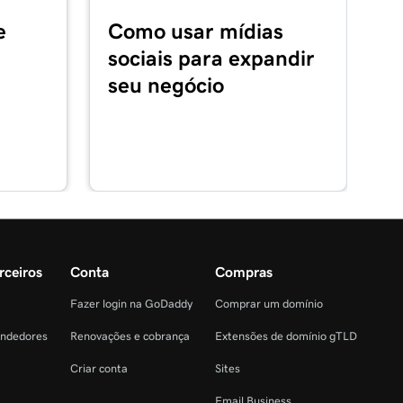
e
Como usar mídias
sociais para expandir
seu negócio
rceiros
Conta
Compras
Fazer login na GoDaddy
Comprar um domínio
endedores
Renovações e cobrança
Extensões de domínio gTLD
Criar conta
Sites
Email Business