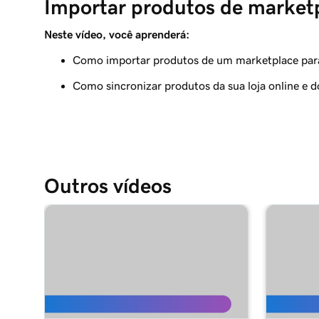
Importar produtos de market
Criar minha primeira etiqueta de envio
Neste vídeo, você aprenderá:
Aula 9 (de 12)
Introdução às automações de email
Como importar produtos de um marketplace para 
Como sincronizar produtos da sua loja online e 
Aula 10 (de 12)
Personalizar minhas automações de email
Aula 11 (de 12)
Importar produtos de marketplaces
Outros vídeos
Aula 12 (de 12)
Adicionar minha loja online em Sites + Marketin