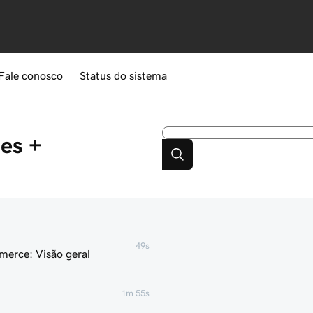
Fale conosco
Status do sistema
es +
49s
merce: Visão geral
1m 55s