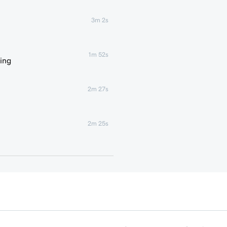
3m 2s
1m 52s
ing
2m 27s
2m 25s
2m 47s
Sites + Marketing
4m 15s
2m 18s