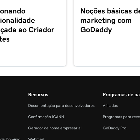
ionando
Noções básicas d
ionalidade
marketing com
çada ao Criador
GoDaddy
tes
Recursos
Programas de pa
Documentação para desenvolvedores
Afiliados
Confirmação ICANN
Programas para rev
Gerador de nome empresarial
GoDaddy Pro
o de Domínio
Webmail