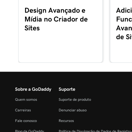
Design Avançado e
Adic
Mídia no Criador de
Func
Sites
Avan
de Si
Sobre a GoDaddy
Suporte
Quem somos
Suporte de produto
Carreiras
Denunciar abuso
Fale conosco
Recursos
Blog da GoDaddy
Política de Divulgação de Dados de Registr