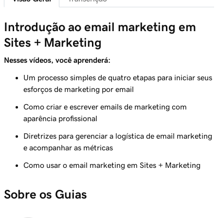
Aula 7 (de 9)
3m 41s
Crie uma campanha de email marketing
Introdução ao email marketing em
Sites + Marketing
Aula 8 (de 9)
4m 38s
Criar e enviar uma campanha de email
Nesses vídeos, você aprenderá:
Aula 9 (de 9)
Um processo simples de quatro etapas para iniciar seus
Acompanhar e analisar o desempenho do seu
esforços de marketing por email
3m 48s
email
Como criar e escrever emails de marketing com
aparência profissional
Diretrizes para gerenciar a logística de email marketing
e acompanhar as métricas
Como usar o email marketing em Sites + Marketing
Sobre os Guias