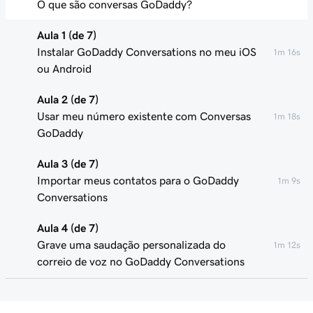
O que são conversas GoDaddy?
Aula 1 (de 7)
Instalar GoDaddy Conversations no meu iOS
1m 16s
ou Android
Aula 2 (de 7)
Usar meu número existente com Conversas
1m 18s
GoDaddy
Aula 3 (de 7)
Importar meus contatos para o GoDaddy
1m 9s
Conversations
Aula 4 (de 7)
Grave uma saudação personalizada do
1m 12s
correio de voz no GoDaddy Conversations
Aula 5 (de 7)
Filtro de chamadas de spam em conversas
34s