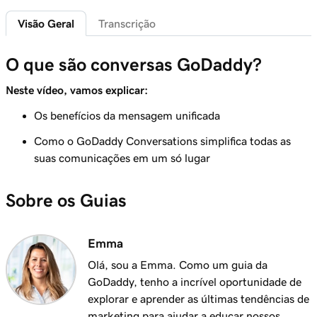
GoDaddy
Visão Geral
Transcrição
Aula 6 (de 7)
O que são conversas GoDaddy?
Conecte uma conta comercial do Instagram
1m 7s
ao GoDaddy Conversations
Neste vídeo, vamos explicar:
Aula 7 (de 7)
Os benefícios da mensagem unificada
Leia e responda mensagens em Conversas
1m 14s
Como o GoDaddy Conversations simplifica todas as
GoDaddy
suas comunicações em um só lugar
Sobre os Guias
Emma
Olá, sou a Emma. Como um guia da
GoDaddy, tenho a incrível oportunidade de
explorar e aprender as últimas tendências de
marketing para ajudar a educar nossos