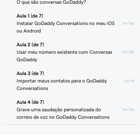
O que são conversas GoDaddy?
Aula 1 (de 7)
Instalar GoDaddy Conversations no meu iOS
1m 16s
ou Android
Aula 2 (de 7)
Usar meu número existente com Conversas
1m 18s
GoDaddy
Aula 3 (de 7)
Importar meus contatos para o GoDaddy
1m 9s
Conversations
Aula 4 (de 7)
Grave uma saudação personalizada do
1m 12s
correio de voz no GoDaddy Conversations
Aula 5 (de 7)
Filtro de chamadas de spam em conversas
34s