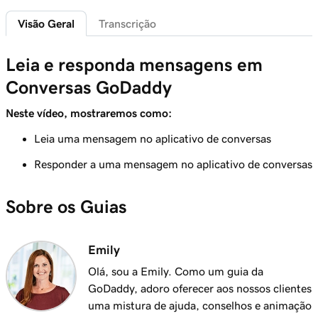
GoDaddy
Visão Geral
Transcrição
Aula 6 (de 7)
Leia e responda mensagens em
Conecte uma conta comercial do Instagram
1m 7s
ao GoDaddy Conversations
Conversas GoDaddy
Aula 7 (de 7)
Neste vídeo, mostraremos como:
Leia e responda mensagens em Conversas
1m 14s
Leia uma mensagem no aplicativo de conversas
GoDaddy
Responder a uma mensagem no aplicativo de conversas
Sobre os Guias
Emily
Olá, sou a Emily. Como um guia da
GoDaddy, adoro oferecer aos nossos clientes
uma mistura de ajuda, conselhos e animação