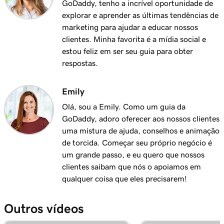
Aula 11 (de 20)
GoDaddy, tenho a incrível oportunidade de
1m 8s
Criar e aplicar impostos no aplicativo Terminal
explorar e aprender as últimas tendências de
marketing para ajudar a educar nossos
Aula 12 (de 20)
clientes. Minha favorita é a mídia social e
Criar e aplicar descontos no meu terminal
1m 9s
estou feliz em ser seu guia para obter
inteligente
respostas.
Aula 13 (de 20)
Emily
Criar e aplicar taxas no meu terminal
1m 19s
inteligente
Olá, sou a Emily. Como um guia da
GoDaddy, adoro oferecer aos nossos clientes
Aula 14 (de 20)
uma mistura de ajuda, conselhos e animação
Emitir um reembolso no meu terminal
1m 22s
de torcida. Começar seu próprio negócio é
inteligente
um grande passo, e eu quero que nossos
clientes saibam que nós o apoiamos em
Aula 15 (de 20)
qualquer coisa que eles precisarem!
Gerenciar meu inventário no GoDaddy Smart
57s
Terminal Duo
Outros vídeos
Aula 16 (de 20)