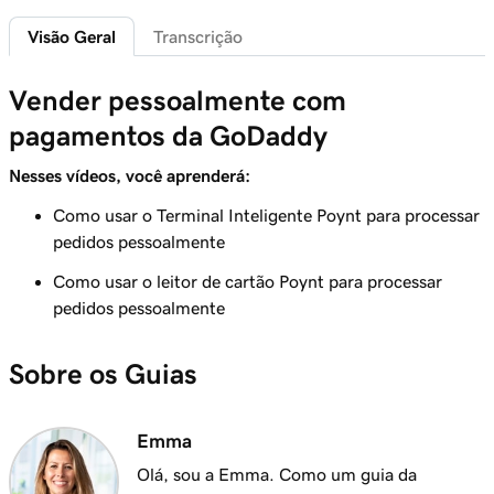
dispositivos PDV
Visão Geral
Transcrição
Aula 6 (de 20)
2m 7s
Vender pessoalmente com
Personalize as telas do Terminal Inteligente
pagamentos da GoDaddy
Aula 7 (de 20)
2m 21s
Personalizar meus recibos da loja
Nesses vídeos, você aprenderá:
Como usar o Terminal Inteligente Poynt para processar
Aula 8 (de 20)
1m 59s
pedidos pessoalmente
Registrar a visão geral do aplicativo
Como usar o leitor de cartão Poynt para processar
Aula 9 (de 20)
pedidos pessoalmente
Adicionar um produto no GoDaddy Smart
2m 9s
Terminal Duo
Sobre os Guias
Aula 10 (de 20)
Criar e aplicar impostos no GoDaddy Smart
1m 16s
Emma
Terminal Duo
Olá, sou a Emma. Como um guia da