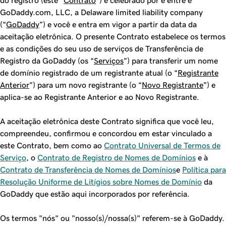
do registro (este “
Contrato
”) é celebrado por e entre e
GoDaddy.com, LLC, a Delaware limited liability company
(“
GoDaddy
”) e você e entra em vigor a partir da data da
aceitação eletrônica. O presente Contrato estabelece os termos
e as condições do seu uso de serviços de Transferência de
Registro da GoDaddy (os “
Serviços
”) para transferir um nome
de domínio registrado de um registrante atual (o “
Registrante
Anterior
”) para um novo registrante (o “
Novo Registrante
”) e
aplica-se ao Registrante Anterior e ao Novo Registrante.
A aceitação eletrônica deste Contrato significa que você leu,
compreendeu, confirmou e concordou em estar vinculado a
este Contrato, bem como ao
Contrato Universal de Termos de
Serviço
, o
Contrato de Registro de Nomes de Domínios
e à
Contrato de Transferência de Nomes de Domínios
e
Política para
Resolução Uniforme de Litígios sobre Nomes de Domínio
da
GoDaddy que estão aqui incorporados por referência.
Os termos "nós" ou "nosso(s)/nossa(s)" referem-se à GoDaddy.