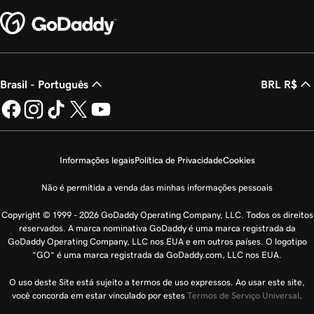
Brasil - Português
BRL R$
Informações legais
Política de Privacidade
Cookies
Não é permitida a venda das minhas informações pessoais
Copyright © 1999 - 2026 GoDaddy Operating Company, LLC. Todos os direitos
reservados. A marca nominativa GoDaddy é uma marca registrada da
GoDaddy Operating Company, LLC nos EUA e em outros países. O logotipo
“GO” é uma marca registrada da GoDaddy.com, LLC nos EUA.
O uso deste Site está sujeito a termos de uso expressos. Ao usar este site,
você concorda em estar vinculado por estes
Termos de Serviço Universal
.