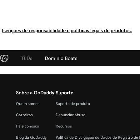
Isenções de responsabilidade e políticas legais de produtos.
TLDs
Dominio Boats
Sobre a GoDaddy
Suporte
Quem somos
Suporte de produto
Carreiras
Denunciar abuso
Fale conosco
Recursos
Blog da GoDaddy
Política de Divulgação de Dados de Registro de