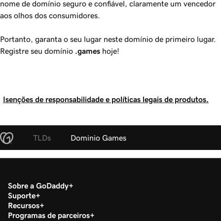
nome de domínio seguro e confiável, claramente um vencedor
aos olhos dos consumidores.
Portanto, garanta o seu lugar neste domínio de primeiro lugar.
Registre seu domínio
.games
hoje!
Isenções de responsabilidade e políticas legais de produtos.
TLDs
Dominio Games
Sobre a GoDaddy
Suporte
Recursos
Programas de parceiros