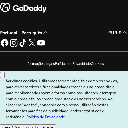
Portugal - Português
EUR €
Informações legais
Política de Privacidade
Cookies
Não autorizo a venda das minhas informações pessoais
Copyright © 1999 – 2026 GoDaddy Operating Company, LLC. Todos os direitos
reservados. A marca nominativa GoDaddy é uma marca comercial registada da
GoDaddy Operating Company, LLC nos EUA e noutros países. O logótipo "GO"
é uma marca comercial registada da GoDaddy.com, LLC nos EUA.
A utilização deste site está sujeita às condições de utilização expressas. Ao
utilizar este site, confirma que aceita vincular-se às presentes
Condições de
Serviço Universais
.