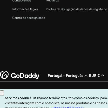
Contacte-nos
Recursos
Informações legais
Política de divulgação de dados de registo de
Centro de fidedignidade
Portugal - Português
EUR €
Copyright © 1999 – 2026 GoDaddy Operating Company, LLC. Todos os direito
Operating Company, LLC nos EUA e noutros países. O logótipo "GO" é uma m
A utilização deste site está sujeita às condições de utilização expressas. Ao uti