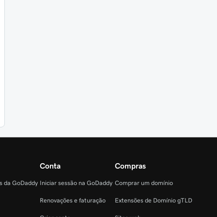
Conta
Compras
as da GoDaddy
Iniciar sessão na GoDaddy
Comprar um domínio
Renovações e faturação
Extensões de Domínio gTLD