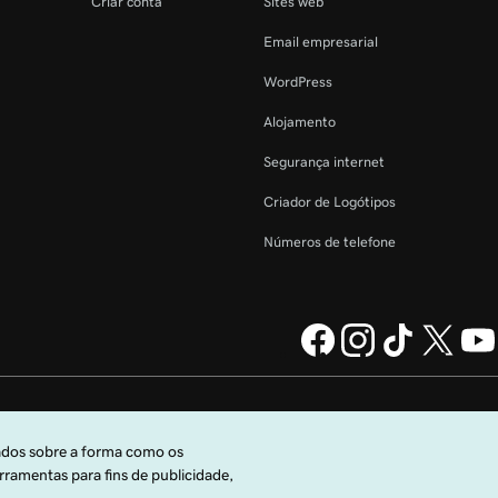
Criar conta
Sites web
Email empresarial
WordPress
Alojamento
Segurança internet
Criador de Logótipos
Números de telefone
da GoDaddy
Informações legais
Política de Privacidade
Cookies
o Universais
.
Não autorizo a venda das minhas informações pessoais