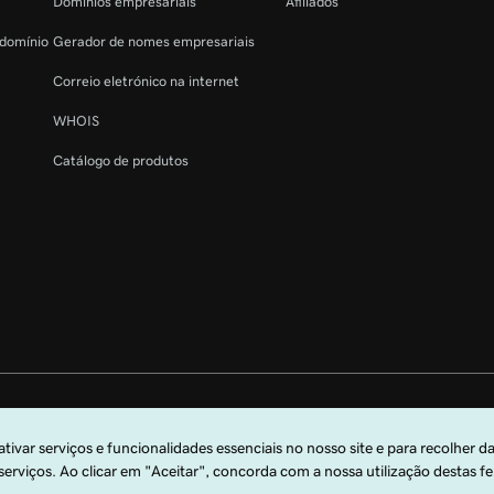
Domínios empresariais
Afiliados
 domínio
Gerador de nomes empresariais
Correio eletrónico na internet
WHOIS
Catálogo de produtos
s reservados. A marca nominativa GoDaddy é uma marca comercial registada 
arca comercial registada da GoDaddy.com, LLC nos EUA.
lizar este site, confirma que aceita vincular-se às presentes
Condições de Serviç