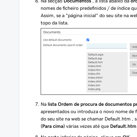
Na secção
Documentos
, a lista abaixo da
or
nomes de ficheiro predefinidos / de índice q
Assim, se a "página inicial" do seu site na 
topo da lista.
Na
lista Ordem de procura de documentos pr
apresentados ou introduza o novo nome de fic
do seu site na web se chamar
Default.htm
, 
(Para cima)
várias vezes até que
Default.htm