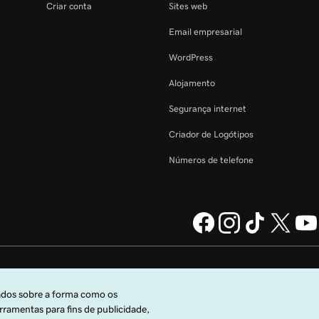
Criar conta
Sites web
Email empresarial
WordPress
Alojamento
Segurança internet
Criador de Logótipos
Números de telefone
da GoDaddy
Informações legais
Política de Privacidade
Cookies
o Universais
.
Não autorizo a venda das minhas informações pessoais