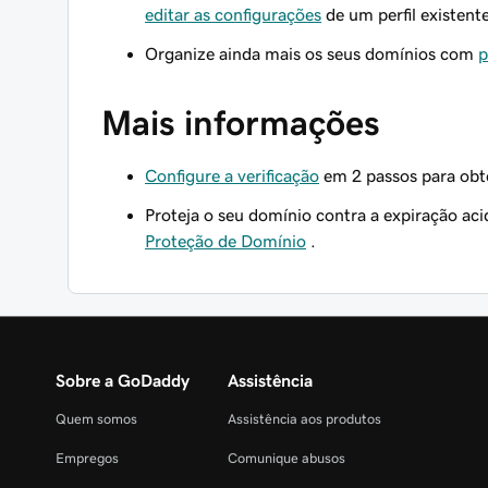
editar as configurações
de um perfil existent
Organize ainda mais os seus domínios com
p
Mais informações
Configure a verificação
em 2 passos para obt
Proteja o seu domínio contra a expiração ac
Proteção de Domínio
.
Sobre a GoDaddy
Assistência
Quem somos
Assistência aos produtos
Empregos
Comunique abusos