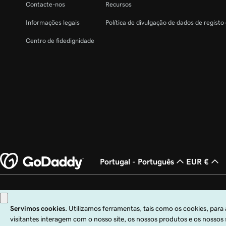
Contacte-nos
Recursos
Informações legais
Política de divulgação de dados de registo
Centro de fidedignidade
Portugal - Português
EUR €
Copyright © 1999 – 2026 GoDaddy Operating Company, LLC. Todos os direito
Operating Company, LLC nos EUA e noutros países. O logótipo "GO" é uma m
A utilização deste site está sujeita às condições de utilização expressas. Ao uti