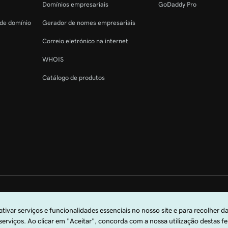
Domínios empresariais
GoDaddy Pro
 de domínio
Gerador de nomes empresariais
Correio eletrónico na internet
WHOIS
Catálogo de produtos
s reservados. A marca nominativa GoDaddy é uma marca comercial registada 
arca comercial registada da GoDaddy.com, LLC nos EUA.
lizar este site, confirma que aceita vincular-se às presentes
Condições de Serviç