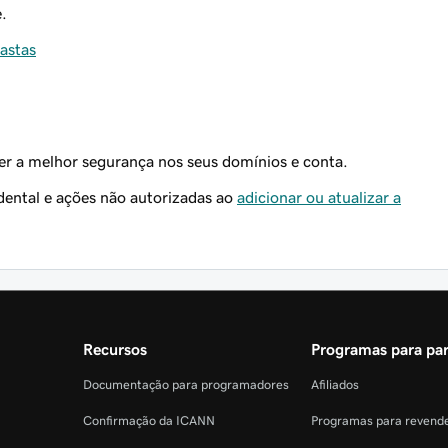
e.
astas
er a melhor segurança nos seus domínios e conta.
idental e ações não autorizadas ao
adicionar ou atualizar a
Recursos
Programas para par
Documentação para programadores
Afiliados
Confirmação da ICANN
Programas para revend