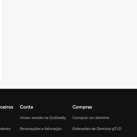
ceiros
Conta
Compras
Iniciar sessão na GoDaddy
Comprar um domínio
edores
Renovações e faturação
Extensões de Domínio gTLD