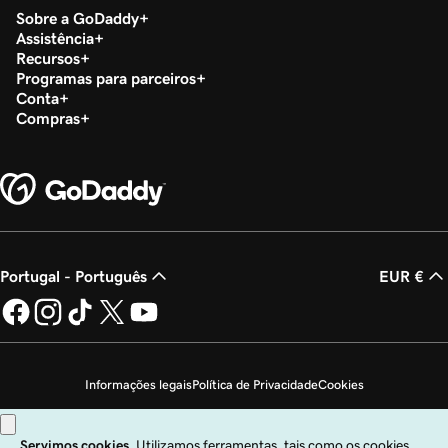
Sobre a GoDaddy
Serviço de migração de sites na web
Assistência
Recursos
Programas para parceiros
Configurar a minha conta de serviços de SEO
Conta
Compras
Configurar o meu plano Premium Services de
Marketing ou Website Care
Portugal - Português
EUR €
Informações legais
Política de Privacidade
Cookies
Não autorizo a venda das minhas informações pessoais