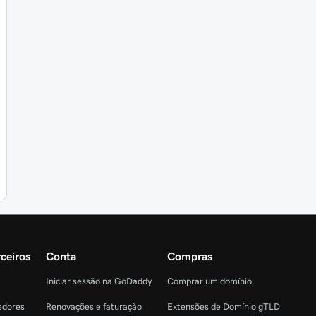
ceiros
Conta
Compras
Iniciar sessão na GoDaddy
Comprar um domínio
edores
Renovações e faturação
Extensões de Domínio gTLD