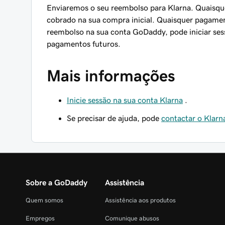
Enviaremos o seu reembolso para Klarna. Quaisqu
cobrado na sua compra inicial. Quaisquer pagamen
reembolso na sua conta GoDaddy, pode iniciar ses
pagamentos futuros.
Mais informações
Inicie sessão na sua conta Klarna
.
Se precisar de ajuda, pode
contactar o Klarn
Sobre a GoDaddy
Assistência
Quem somos
Assistência aos produtos
Empregos
Comunique abusos