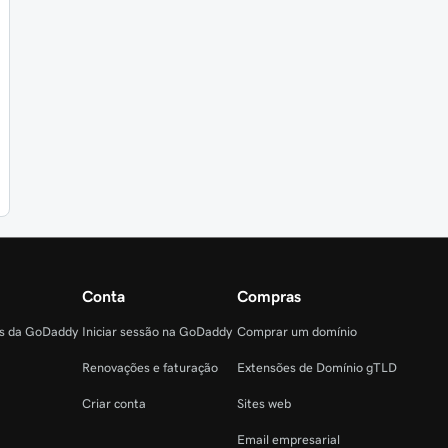
Conta
Compras
as da GoDaddy
Iniciar sessão na GoDaddy
Comprar um domínio
Renovações e faturação
Extensões de Domínio gTLD
Criar conta
Sites web
Email empresarial