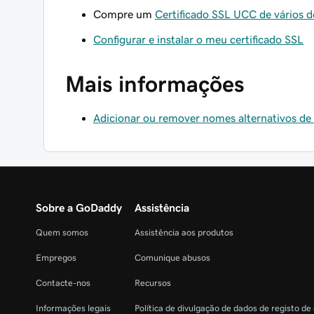
Compre um
Certificado SSL UCC de vários 
Configurar e instalar o meu certificado SSL
Mais informações
Adicionar ou remover nomes alternativos de
Sobre a GoDaddy
Assistência
Quem somos
Assistência aos produtos
Empregos
Comunique abusos
Contacte-nos
Recursos
Informações legais
Política de divulgação de dados de registo de