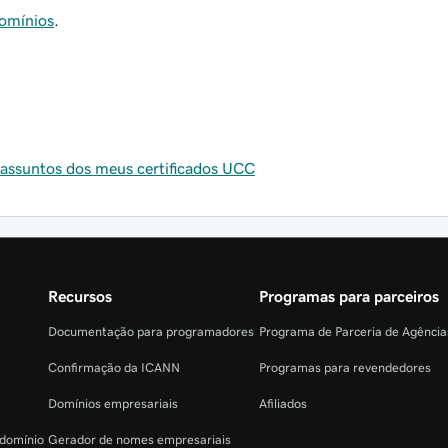
domínios
.
 assuntos dos meus certificados UCC
Recursos
Programas para parceiros
Documentação para programadores
Programa de Parceria de Agênci
Confirmação da ICANN
Programas para revendedores
Domínios empresariais
Afiliados
 domínio
Gerador de nomes empresariais