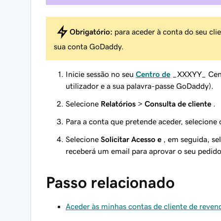
Obrigatório:
para aceder à conta do seu cli
sua conta GoDaddy.
Inicie sessão no seu
Centro de
_XXXYY_ Centr
utilizador e a sua palavra-passe GoDaddy).
Selecione
Relatórios
>
Consulta de cliente
.
Para a conta que pretende aceder, selecione
Selecione
Solicitar Acesso e
, em seguida, sel
receberá um email para aprovar o seu pedido
Passo relacionado
Aceder às minhas contas de cliente de reve