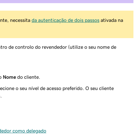
ente, necessita
da autenticação de dois passos
ativada na
o de controlo do revendedor (utilize o seu nome de
 o
Nome
do cliente.
ecione o seu nível de acesso preferido. O seu cliente
.
ndedor como delegado