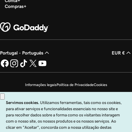
Conta
Compras
Portugal - Português
EUR €
Informações legais
Política de Privacidade
Cookies
Não autorizo a venda das minhas informações pessoais
Copyright © 1999 – 2026 GoDaddy Operating Company, LLC. Todos os direitos
reservados. A marca nominativa GoDaddy é uma marca comercial registada da
GoDaddy Operating Company, LLC nos EUA e noutros países. O logótipo "GO"
é uma marca comercial registada da GoDaddy.com, LLC nos EUA.