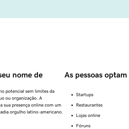
 seu nome de 
As pessoas optam 
no potencial sem limites da
Startups
duo ou organização. A
r a sua presença online com um
Restaurantes
radia orgulho latino-americano.
Lojas online
Fóruns