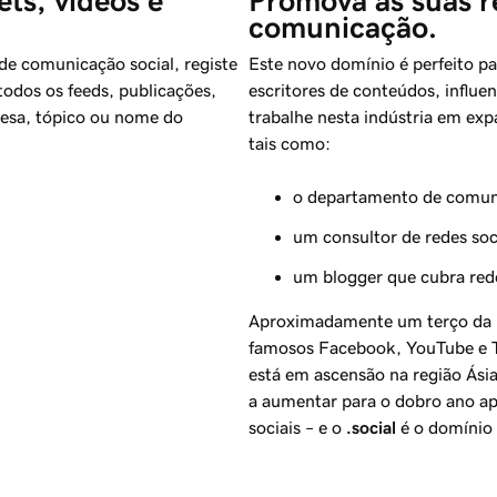
ts, vídeos e 
Promova as suas re
comunicação.
de comunicação social, registe
Este novo domínio é perfeito par
odos os feeds, publicações,
escritores de conteúdos, influen
resa, tópico ou nome do
trabalhe nesta indústria em exp
tais como:
o departamento de comun
um consultor de redes soc
um blogger que cubra rede
Aproximadamente um terço da po
famosos Facebook, YouTube e Tw
está em ascensão na região Ásia
a aumentar para o dobro ano ap
sociais – e o
.social
é o domínio 