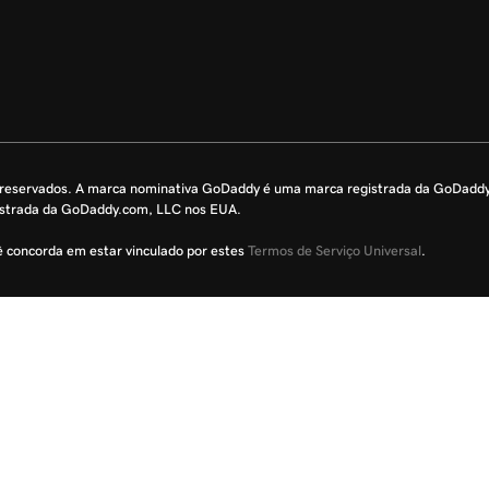
s reservados. A marca nominativa GoDaddy é uma marca registrada da GoDadd
istrada da GoDaddy.com, LLC nos EUA.
cê concorda em estar vinculado por estes
Termos de Serviço Universal
.