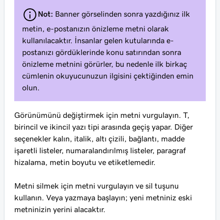
Not:
Banner görselinden sonra yazdığınız ilk
metin, e-postanızın önizleme metni olarak
kullanılacaktır. İnsanlar gelen kutularında e-
postanızı gördüklerinde konu satırından sonra
önizleme metnini görürler, bu nedenle ilk birkaç
cümlenin okuyucunuzun ilgisini çektiğinden emin
olun.
Görünümünü değiştirmek için metni vurgulayın. T,
birincil ve ikincil yazı tipi arasında geçiş yapar. Diğer
seçenekler kalın, italik, altı çizili, bağlantı, madde
işaretli listeler, numaralandırılmış listeler, paragraf
hizalama, metin boyutu ve etiketlemedir.
Metni silmek için metni vurgulayın ve sil tuşunu
kullanın. Veya yazmaya başlayın; yeni metniniz eski
metninizin yerini alacaktır.