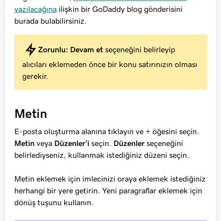
yazılacağına
ilişkin bir GoDaddy blog gönderisini
burada bulabilirsiniz.
Zorunlu:
Devam et
seçeneğini belirleyip
alıcıları eklemeden önce bir konu satırınızın olması
gerekir.
Metin
E-posta oluşturma alanına tıklayın ve + öğesini seçin.
Metin
veya
Düzenler’i
seçin.
Düzenler
seçeneğini
belirlediyseniz, kullanmak istediğiniz düzeni seçin.
Metin eklemek için imlecinizi oraya eklemek istediğiniz
herhangi bir yere getirin. Yeni paragraflar eklemek için
dönüş tuşunu kullanın.