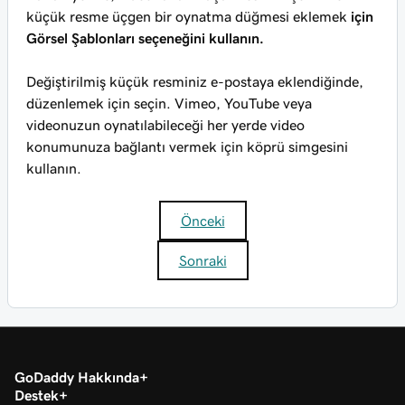
küçük resme üçgen bir oynatma düğmesi eklemek
için
Görsel Şablonları seçeneğini kullanın.
Değiştirilmiş küçük resminiz e-postaya eklendiğinde,
düzenlemek için seçin. Vimeo, YouTube veya
videonuzun oynatılabileceği her yerde video
konumunuza bağlantı vermek için köprü simgesini
kullanın.
Önceki
Sonraki
GoDaddy Hakkında
Destek