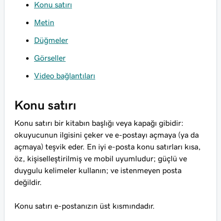
Konu satırı
Metin
Düğmeler
Görseller
Video bağlantıları
Konu satırı
Konu satırı bir kitabın başlığı veya kapağı gibidir:
okuyucunun ilgisini çeker ve e-postayı açmaya (ya da
açmaya) teşvik eder. En iyi e-posta konu satırları kısa,
öz, kişiselleştirilmiş ve mobil uyumludur; güçlü ve
duygulu kelimeler kullanın; ve istenmeyen posta
değildir.
Konu satırı e-postanızın üst kısmındadır.