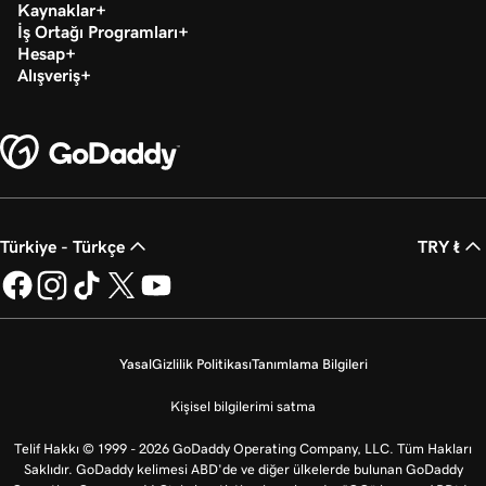
Kaynaklar
İş Ortağı Programları
Hesap
Alışveriş
Türkiye - Türkçe
TRY ₺
Yasal
Gizlilik Politikası
Tanımlama Bilgileri
Kişisel bilgilerimi satma
Telif Hakkı © 1999 - 2026 GoDaddy Operating Company, LLC. Tüm Hakları
Saklıdır. GoDaddy kelimesi ABD'de ve diğer ülkelerde bulunan GoDaddy