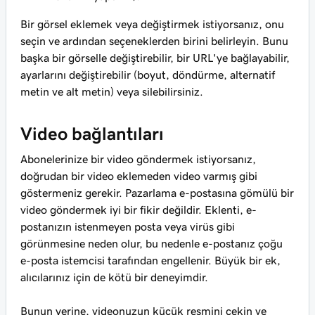
Bir görsel eklemek veya değiştirmek istiyorsanız, onu
seçin ve ardından seçeneklerden birini belirleyin. Bunu
başka bir görselle değiştirebilir, bir URL'ye bağlayabilir,
ayarlarını değiştirebilir (boyut, döndürme, alternatif
metin ve alt metin) veya silebilirsiniz.
Video bağlantıları
Abonelerinize bir video göndermek istiyorsanız,
doğrudan bir video eklemeden video varmış gibi
göstermeniz gerekir. Pazarlama e-postasına gömülü bir
video göndermek iyi bir fikir değildir. Eklenti, e-
postanızın istenmeyen posta veya virüs gibi
görünmesine neden olur, bu nedenle e-postanız çoğu
e-posta istemcisi tarafından engellenir. Büyük bir ek,
alıcılarınız için de kötü bir deneyimdir.
Bunun yerine, videonuzun küçük resmini çekin ve