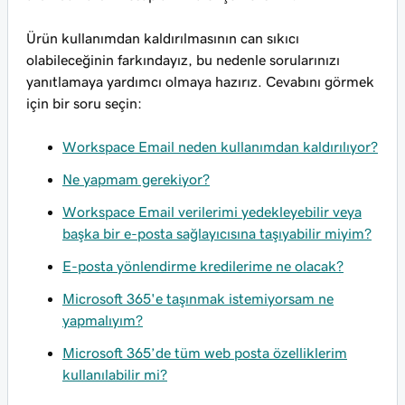
Ürün kullanımdan kaldırılmasının can sıkıcı
olabileceğinin farkındayız, bu nedenle sorularınızı
yanıtlamaya yardımcı olmaya hazırız. Cevabını görmek
için bir soru seçin:
Workspace Email neden kullanımdan kaldırılıyor?
Ne yapmam gerekiyor?
Workspace Email verilerimi yedekleyebilir veya
başka bir e-posta sağlayıcısına taşıyabilir miyim?
E-posta yönlendirme kredilerime ne olacak?
Microsoft 365'e taşınmak istemiyorsam ne
yapmalıyım?
Microsoft 365’de tüm web posta özelliklerim
kullanılabilir mi?