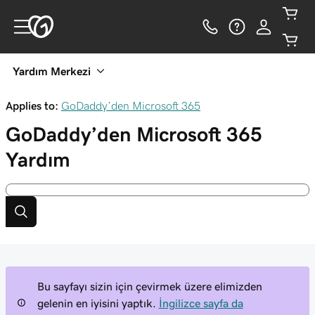
Yardım Merkezi
Applies to:
GoDaddy’den Microsoft 365
GoDaddy’den Microsoft 365
Yardım
Bu sayfayı sizin için çevirmek üzere elimizden
gelenin en iyisini yaptık.
İngilizce sayfa da