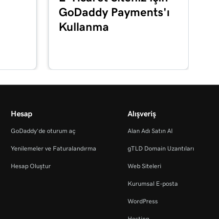
GoDaddy Payments'ı
Kullanma
Hesap
Alışveriş
GoDaddy’de oturum aç
Alan Adı Satın Al
Yenilemeler ve Faturalandırma
gTLD Domain Uzantıları
Hesap Oluştur
Web Siteleri
Kurumsal E-posta
WordPress
Hosting