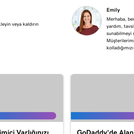
1m 35s
Emily
utlook’a ekleme
Merhaba, ben
leyin veya kaldırın
yardım, tavs
1m 7s
leme
sunabilmeyi 
Müşterilerimi
kolladığımızı
53s
 ekleme
1m 3s
 ekleme
1m 48s
’e ekleme
posta uygulamasına
1m 30s
miçi Varlığınızı
GoDaddy'de Alan