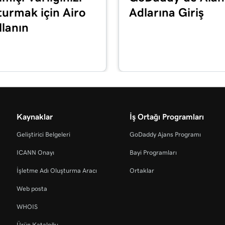
59s
turmak için Airo
Adlarına Giriş
llanın
1m 55s
49s
2m 36s
Kaynaklar
İş Ortağı Programları
Geliştirici Belgeleri
GoDaddy Ajans Programı
44s
ICANN Onayı
Bayi Programları
İşletme Adı Oluşturma Aracı
Ortaklar
tirin veya devre dışı
1m 52s
Web posta
WHOIS
47s
Ürün Kataloğu