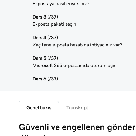
E-postaya nasıl erişirsiniz?
Ders 3 (/37)
E-posta paketi seçin
Ders 4 (/37)
Kaç tane e-posta hesabına ihtiyacınız var?
Ders 5 (/37)
Microsoft 365 e-postamda oturum açın
Ders 6 (/37)
Alan adımı bağla ve e-posta adresimi oluştur
Ders 7 (/37)
Kendime test e-postası gönder
Genel bakış
Transkript
Ders 8 (/37)
Güvenli ve engellenen gönderic
Microsoft 365 e-postamı iPhone’da Outlook’a e