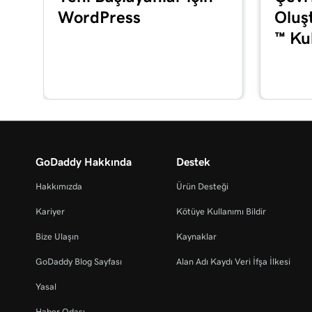
WordPress
Oluş
Microsoft 365'te e-posta imzanızı oluşturma
™ Ku
Ders 16 (/37)
E-posta ve Office Panosu turuna çıkın
Ders 17 (/37)
Office uygulamalarınızı yükleyin
Ders 18 (/37)
Microsoft Authenticator uygulamamı kurma
GoDaddy Hakkında
Destek
Hakkımızda
Ürün Desteği
Ders 19 (/37)
Microsoft 365 şifresini değiştirme
Kariyer
Kötüye Kullanımı Bildir
Ders 20 (/37)
Bize Ulaşın
Kaynaklar
Çok faktörlü kimlik doğrulamasını (MFA) etkinleş
GoDaddy Blog Sayfası
Alan Adı Kaydı Veri İfşa İlkesi
bırakın
Yasal
Ders 21 (/37)
Haber Odası