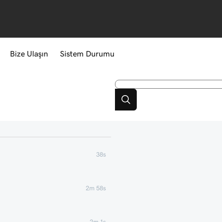
Bize Ulaşın
Sistem Durumu
38s
2m 58s
2m 1s