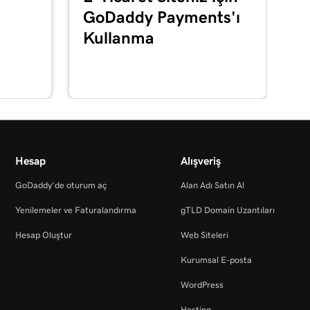
GoDaddy Payments'ı
Kullanma
Hesap
Alışveriş
GoDaddy’de oturum aç
Alan Adı Satın Al
Yenilemeler ve Faturalandırma
gTLD Domain Uzantıları
Hesap Oluştur
Web Siteleri
Kurumsal E-posta
WordPress
Hosting