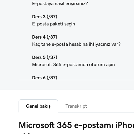
E-postaya nasıl erişirsiniz?
Ders 3 (/37)
E-posta paketi seçin
Ders 4 (/37)
Kaç tane e-posta hesabına ihtiyacınız var?
Ders 5 (/37)
Microsoft 365 e-postamda oturum açın
Ders 6 (/37)
Alan adımı bağla ve e-posta adresimi oluştur
Ders 7 (/37)
Kendime test e-postası gönder
Genel bakış
Transkript
Ders 8 (/37)
Microsoft 365 e-postamı iPho
Microsoft 365 e-postamı iPhone’da Outlook’a e