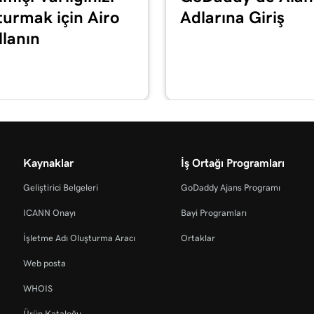
59s
turmak için Airo
Adlarına Giriş
llanın
1m 55s
49s
2m 36s
Kaynaklar
İş Ortağı Programları
Geliştirici Belgeleri
GoDaddy Ajans Programı
44s
ICANN Onayı
Bayi Programları
İşletme Adı Oluşturma Aracı
Ortaklar
tirin veya devre dışı
1m 52s
Web posta
WHOIS
47s
Ürün Kataloğu