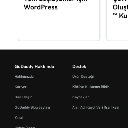
WordPress
Oluş
Microsoft 365'te e-posta imzanızı oluşturma
™ Ku
Ders 16 (/37)
E-posta ve Office Panosu turuna çıkın
Ders 17 (/37)
Office uygulamalarınızı yükleyin
Ders 18 (/37)
Microsoft Authenticator uygulamamı kurma
GoDaddy Hakkında
Destek
Hakkımızda
Ürün Desteği
Ders 19 (/37)
Microsoft 365 şifresini değiştirme
Kariyer
Kötüye Kullanımı Bildir
Ders 20 (/37)
Bize Ulaşın
Kaynaklar
Çok faktörlü kimlik doğrulamasını (MFA) etkinleş
GoDaddy Blog Sayfası
Alan Adı Kaydı Veri İfşa İlkesi
bırakın
Yasal
Ders 21 (/37)
Haber Odası