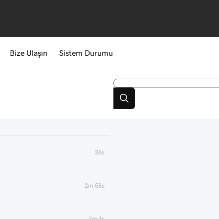
Bize Ulaşın
Sistem Durumu
38s
2m 58s
2m 1s