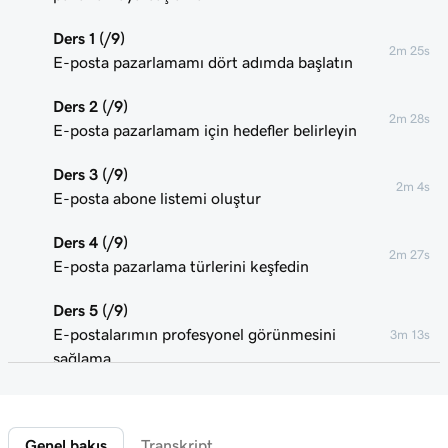
Ders 1 (/9)
2m 25s
E-posta pazarlamamı dört adımda başlatın
Ders 2 (/9)
2m 28s
E-posta pazarlamam için hedefler belirleyin
Ders 3 (/9)
2m 4s
E-posta abone listemi oluştur
Ders 4 (/9)
2m 27s
E-posta pazarlama türlerini keşfedin
Ders 5 (/9)
E-postalarımın profesyonel görünmesini
3m 13s
sağlama
Ders 6 (/9)
2m 49s
Pazarlama e-postalarımı kişiselleştirin
Genel bakış
Transkript