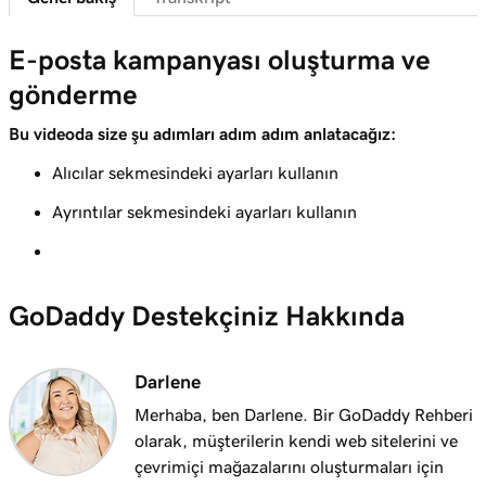
Ders 7 (/9)
3m 41s
E-posta pazarlama kampanyası oluşturun
E-posta kampanyası oluşturma ve
gönderme
Ders 8 (/9)
4m 38s
E-posta kampanyası oluşturun ve gönderin
Bu videoda size şu adımları adım adım anlatacağız:
Ders 9 (/9)
Alıcılar sekmesindeki ayarları kullanın
E-posta performansınızı izleme ve analiz
3m 48s
Ayrıntılar sekmesindeki ayarları kullanın
etme
GoDaddy Destekçiniz Hakkında
Darlene
Merhaba, ben Darlene. Bir GoDaddy Rehberi
olarak, müşterilerin kendi web sitelerini ve
çevrimiçi mağazalarını oluşturmaları için